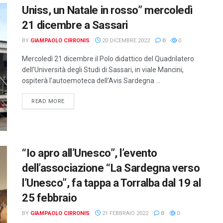
Uniss, un Natale in rosso” mercoledì
21 dicembre a Sassari
BY
GIAMPAOLO CIRRONIS
20 DICEMBRE 2022
0
0
Mercoledì 21 dicembre il Polo didattico del Quadrilatero
dell’Università degli Studi di Sassari, in viale Mancini,
ospiterà l’autoemoteca dell’Avis Sardegna ...
DETAILS
READ MORE
“Io apro all’Unesco”, l’evento
dell’associazione “La Sardegna verso
l’Unesco”, fa tappa a Torralba dal 19 al
25 febbraio
BY
GIAMPAOLO CIRRONIS
21 FEBBRAIO 2022
0
0