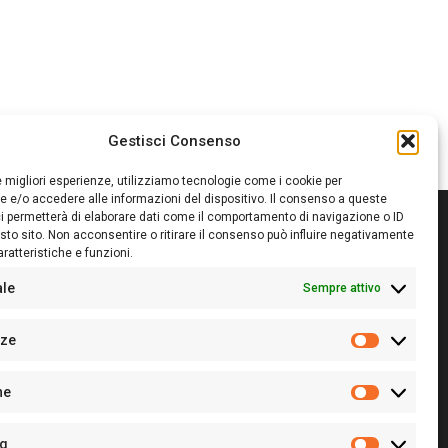
Gestisci Consenso
le migliori esperienze, utilizziamo tecnologie come i cookie per
 e/o accedere alle informazioni del dispositivo. Il consenso a queste
i permetterà di elaborare dati come il comportamento di navigazione o ID
sto sito. Non acconsentire o ritirare il consenso può influire negativamente
ratteristiche e funzioni.
itore:
Giampaolo Cirronis Ditta individuale
ede:
Via Cristoforo Colombo 09013 Carbonia
ale
Sempre attivo
rettore responsabile:
Giampaolo Cirronis
rtita IVA
02270380922
nze
 di iscrizione al ROC:
9294
Preferenz
 di iscrizione al Registro Stampa Tribunale di Cagliari:
he
 128/2020 del 10/02/2020
Statistiche
l.
+39 391 1265423
r la Pubblicità:
+39 328 6132020
ng