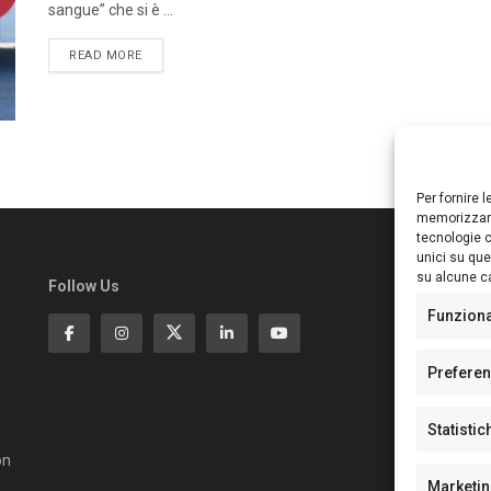
sangue” che si è ...
DETAILS
READ MORE
Per fornire 
memorizzare
tecnologie c
unici su que
su alcune ca
Follow Us
Ed
S
Funzion
Di
Pa
Prefere
N°
N°
Statistic
N°
Te
on
Pe
Marketi