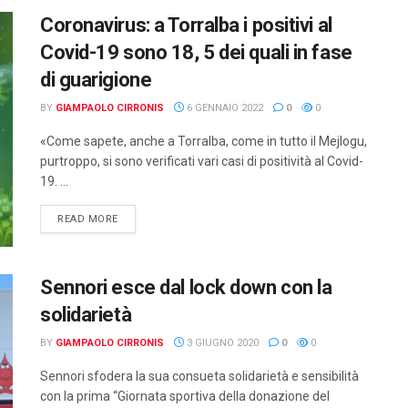
Coronavirus: a Torralba i positivi al
Covid-19 sono 18, 5 dei quali in fase
di guarigione
BY
GIAMPAOLO CIRRONIS
6 GENNAIO 2022
0
0
«Come sapete, anche a Torralba, come in tutto il Mejlogu,
purtroppo, si sono verificati vari casi di positività al Covid-
19. ...
DETAILS
READ MORE
Sennori esce dal lock down con la
solidarietà
BY
GIAMPAOLO CIRRONIS
3 GIUGNO 2020
0
0
Sennori sfodera la sua consueta solidarietà e sensibilità
con la prima “Giornata sportiva della donazione del