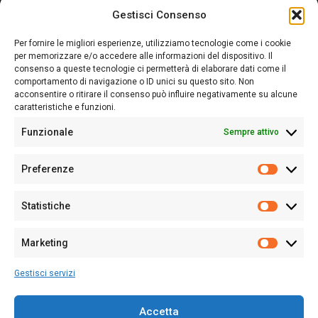
Gestisci Consenso
Sardegna Ieri-Oggi-Domani nasce per informare “liberamente” i
lettori su quanto accade in Sardegna, con un occhio rivolto al
Per fornire le migliori esperienze, utilizziamo tecnologie come i cookie
nostro passato e, soprattutto, al nostro futuro
per memorizzare e/o accedere alle informazioni del dispositivo. Il
consenso a queste tecnologie ci permetterà di elaborare dati come il
Follow Us
comportamento di navigazione o ID unici su questo sito. Non
acconsentire o ritirare il consenso può influire negativamente su alcune
caratteristiche e funzioni.
Funzionale
Sempre attivo
Editore:
Giampaolo Cirronis Ditta individuale
Preferenze
Sede:
Via Cristoforo Colombo 09013 Carbonia
Prefere
Direttore responsabile:
Giampaolo Cirronis
Partita IVA
02270380922
Statistiche
Statistic
N° di iscrizione al ROC:
9294
N° di iscrizione al Registro Stampa Tribunale di Cagliari:
N°
Marketing
128/2020 del 10/02/2020
Marketi
Tel.
+39 391 1265423
Gestisci servizi
Per la Pubblicità:
+39 328 6132020
Accetta