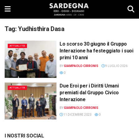
Tag:
Yudhisthira Dasa
Lo scorso 30 giugno il Gruppo
ATTUALITÀ
Interazione ha festeggiato i suoi
primi 10 anni
BY
GIAMPAOLO CIRRONIS
9 LUGLIO 2026
0
Due Eroi per i Diritti Umani
ATTUALITÀ
premiati dal Gruppo Civico
Interazione
BY
GIAMPAOLO CIRRONIS
11 DICEMBRE 2023
0
I NOSTRI SOCIAL