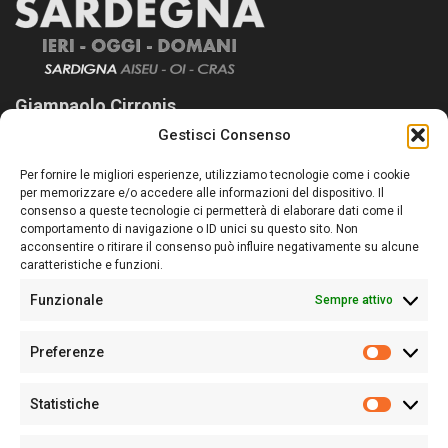
Giampaolo Cirronis
Gestisci Consenso
Sardegna Ieri-Oggi-Domani nasce per informare “liberamente” i
lettori su quanto accade in Sardegna, con un occhio rivolto al
Per fornire le migliori esperienze, utilizziamo tecnologie come i cookie
nostro passato e, soprattutto, al nostro futuro
per memorizzare e/o accedere alle informazioni del dispositivo. Il
consenso a queste tecnologie ci permetterà di elaborare dati come il
Follow Us
comportamento di navigazione o ID unici su questo sito. Non
acconsentire o ritirare il consenso può influire negativamente su alcune
caratteristiche e funzioni.
Funzionale
Sempre attivo
Editore:
Giampaolo Cirronis Ditta individuale
Preferenze
Sede:
Via Cristoforo Colombo 09013 Carbonia
Prefere
Direttore responsabile:
Giampaolo Cirronis
Partita IVA
02270380922
Statistiche
Statistic
N° di iscrizione al ROC:
9294
N° di iscrizione al Registro Stampa Tribunale di Cagliari:
N°