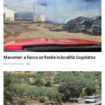
CRONACA
Macomer: a fuoco un fienile in località Cogolatzu
5 AGOSTO 2026
0