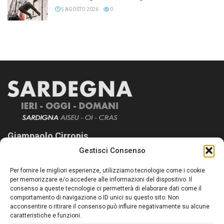
5 AGOSTO 2026
0
Giampaolo Cirronis
Gestisci Consenso
Sardegna Ieri-Oggi-Domani nasce per informare “liberamente” i
lettori su quanto accade in Sardegna, con un occhio rivolto al
Per fornire le migliori esperienze, utilizziamo tecnologie come i cookie
nostro passato e, soprattutto, al nostro futuro
per memorizzare e/o accedere alle informazioni del dispositivo. Il
consenso a queste tecnologie ci permetterà di elaborare dati come il
Follow Us
comportamento di navigazione o ID unici su questo sito. Non
acconsentire o ritirare il consenso può influire negativamente su alcune
caratteristiche e funzioni.