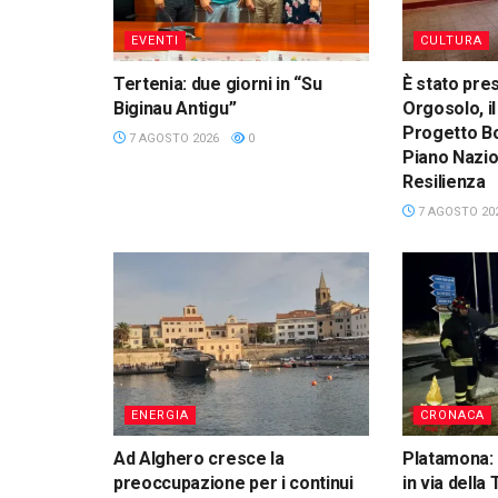
EVENTI
CULTURA
Tertenia: due giorni in “Su
È stato pre
Biginau Antigu”
Orgosolo, il
Progetto Bo
7 AGOSTO 2026
0
Piano Nazio
Resilienza
7 AGOSTO 20
ENERGIA
CRONACA
Ad Alghero cresce la
Platamona: 
preoccupazione per i continui
in via della