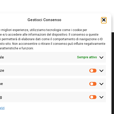
Gestisci Consenso
le migliori esperienze, utilizziamo tecnologie come i cookie per
 e/o accedere alle informazioni del dispositivo. Il consenso a queste
i permetterà di elaborare dati come il comportamento di navigazione o ID
sto sito. Non acconsentire o ritirare il consenso può influire negativamente
ratteristiche e funzioni.
itore:
Giampaolo Cirronis Ditta individuale
ede:
Via Cristoforo Colombo 09013 Carbonia
ale
Sempre attivo
rettore responsabile:
Giampaolo Cirronis
rtita IVA
02270380922
nze
 di iscrizione al ROC:
9294
Preferenz
 di iscrizione al Registro Stampa Tribunale di Cagliari:
he
 128/2020 del 10/02/2020
Statistiche
l.
+39 391 1265423
r la Pubblicità:
+39 328 6132020
ng
Marketing
vizi