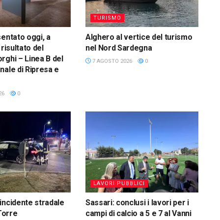
TURISMO
sentato oggi, a
Alghero al vertice del turismo
 risultato del
nel Nord Sardegna
rghi – Linea B del
7 AGOSTO 2026
0
nale di Ripresa e
26
0
LAVORI PUBBLICI
incidente stradale
Sassari: conclusi i lavori per i
 Torre
campi di calcio a 5 e 7 al Vanni