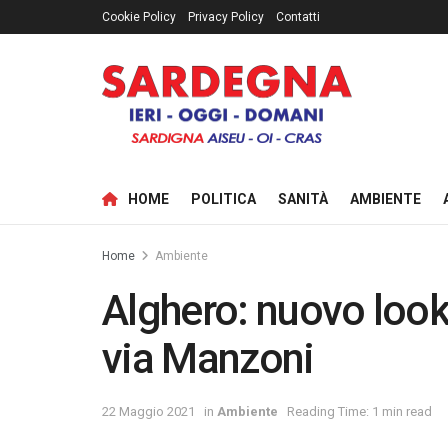
Cookie Policy
Privacy Policy
Contatti
HOME
POLITICA
SANITÀ
AMBIENTE
Home
Ambiente
Alghero: nuovo look 
via Manzoni
22 Maggio 2021
in
Ambiente
Reading Time: 1 min read