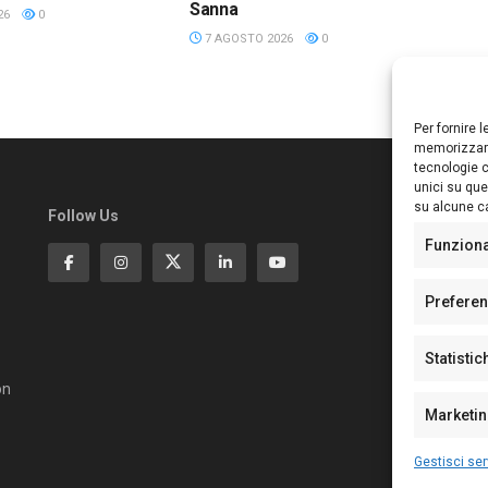
Sanna
26
0
7 AGOSTO 2026
0
Per fornire 
memorizzare
tecnologie c
unici su que
su alcune ca
Follow Us
Ed
S
Funzion
Di
Pa
Prefere
N°
N°
Statistic
N°
Te
on
Pe
Marketi
Gestisci ser