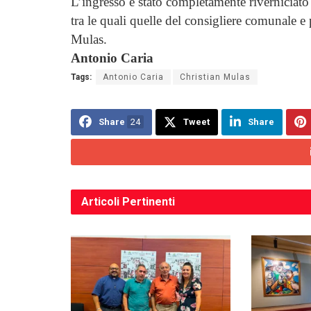
L’ingresso è stato completamente riverniciato 
tra le quali quelle del consigliere comunale 
Mulas.
Antonio Caria
Tags:
Antonio Caria
Christian Mulas
Share
24
Tweet
Share
Articoli
Pertinenti