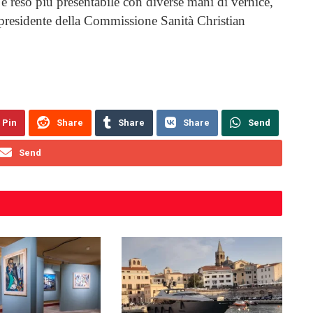
e reso più presentabile con diverse mani di vernice,
e presidente della Commissione Sanità Christian
Pin
Share
Share
Share
Send
Send