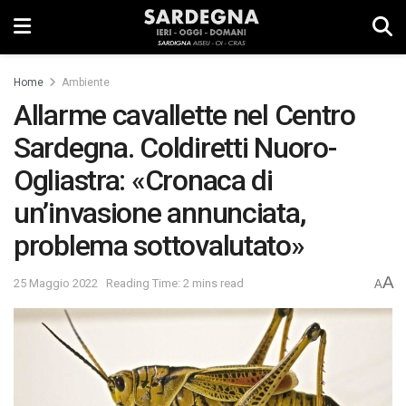
Home
Ambiente
Allarme cavallette nel Centro
Sardegna. Coldiretti Nuoro-
Ogliastra: «Cronaca di
un’invasione annunciata,
problema sottovalutato»
A
25 Maggio 2022
Reading Time: 2 mins read
A