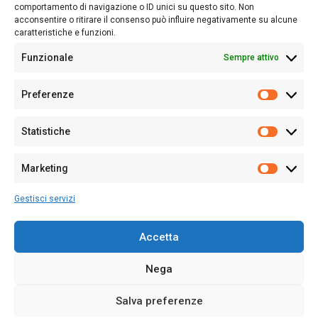
Follow Us
comportamento di navigazione o ID unici su questo sito. Non
acconsentire o ritirare il consenso può influire negativamente su alcune
caratteristiche e funzioni.
Funzionale
Sempre attivo
Editore:
Giampaolo Cirronis Ditta individuale
Preferenze
Sede:
Via Cristoforo Colombo 09013 Carbonia
Prefere
Direttore responsabile:
Giampaolo Cirronis
Partita IVA
02270380922
Statistiche
Statistic
N° di iscrizione al ROC:
9294
N° di iscrizione al Registro Stampa Tribunale di Cagliari:
N°
Marketing
128/2020 del 10/02/2020
Marketi
Tel.
+39 391 1265423
Gestisci servizi
Per la Pubblicità:
+39 328 6132020
Accetta
Nega
Cookie Policy
Privacy Policy
Contatti
Salva preferenze
© 2020-2026
Sardegna Ieri-Oggi-Domani
- Tutti i diritti sono riservati -
Powered by
ENKEY
.