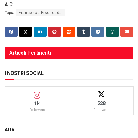
A.C.
Tags:
Francesco Pischedda
Articoli
Pertinenti
I NOSTRI SOCIAL
1k
528
Followers
Followers
ADV