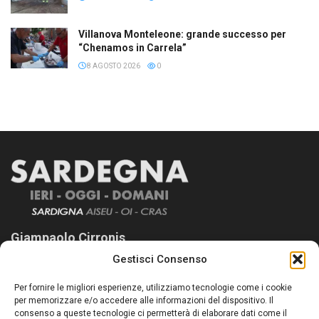
Villanova Monteleone: grande successo per
“Chenamos in Carrela”
8 AGOSTO 2026
0
Giampaolo Cirronis
Gestisci Consenso
Sardegna Ieri-Oggi-Domani nasce per informare “liberamente” i
lettori su quanto accade in Sardegna, con un occhio rivolto al
Per fornire le migliori esperienze, utilizziamo tecnologie come i cookie
nostro passato e, soprattutto, al nostro futuro
per memorizzare e/o accedere alle informazioni del dispositivo. Il
consenso a queste tecnologie ci permetterà di elaborare dati come il