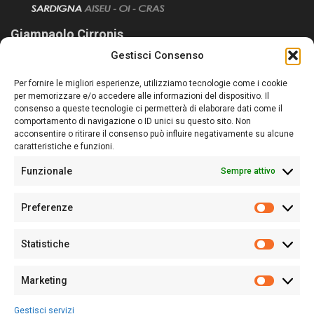
Giampaolo Cirronis
Gestisci Consenso
Sardegna Ieri-Oggi-Domani nasce per informare “liberamente” i
lettori su quanto accade in Sardegna, con un occhio rivolto al
Per fornire le migliori esperienze, utilizziamo tecnologie come i cookie
nostro passato e, soprattutto, al nostro futuro
per memorizzare e/o accedere alle informazioni del dispositivo. Il
consenso a queste tecnologie ci permetterà di elaborare dati come il
Follow Us
comportamento di navigazione o ID unici su questo sito. Non
acconsentire o ritirare il consenso può influire negativamente su alcune
caratteristiche e funzioni.
Funzionale
Sempre attivo
Editore:
Giampaolo Cirronis Ditta individuale
Preferenze
Sede:
Via Cristoforo Colombo 09013 Carbonia
Prefere
Direttore responsabile:
Giampaolo Cirronis
Partita IVA
02270380922
Statistiche
Statistic
N° di iscrizione al ROC:
9294
N° di iscrizione al Registro Stampa Tribunale di Cagliari:
N°
Marketing
128/2020 del 10/02/2020
Marketi
Tel.
+39 391 1265423
Gestisci servizi