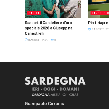
SANITÀ
LAVORI PUB
Sassari: il Candeliere d’oro
Pirri: riapre
speciale 2026 a Giuseppina
8 AGOSTO 20
Canestrelli
8 AGOSTO 2026
0
Giampaolo Cirronis