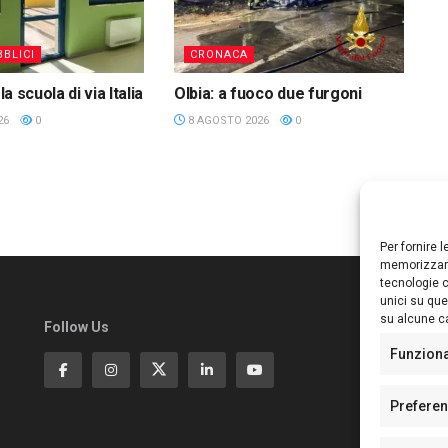
BLICI
CRONACA
 la scuola di via Italia
Olbia: a fuoco due furgoni
26
0
8 AGOSTO 2026
0
Per fornire 
memorizzare
tecnologie c
unici su que
su alcune ca
Follow Us
Ed
S
Funzion
Di
Pa
Prefere
N°
N°