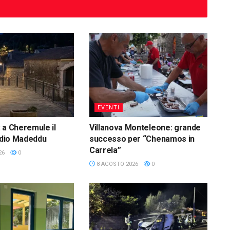
EVENTI
 a Cheremule il
Villanova Monteleone: grande
audio Madeddu
successo per “Chenamos in
Carrela”
26
0
8 AGOSTO 2026
0