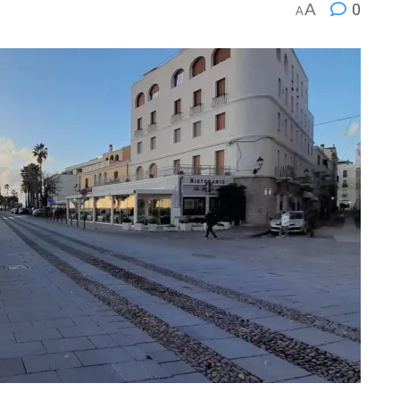
A
0
A