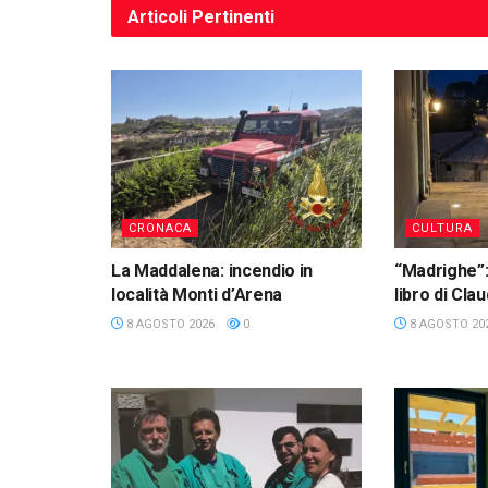
Articoli
Pertinenti
CRONACA
CULTURA
La Maddalena: incendio in
“Madrighe”:
località Monti d’Arena
libro di Cl
8 AGOSTO 2026
0
8 AGOSTO 20