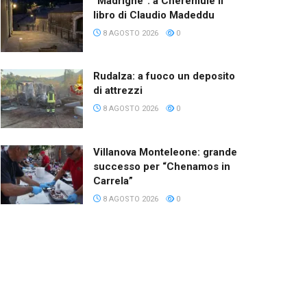
“Madrighe”: a Cheremule il
libro di Claudio Madeddu
8 AGOSTO 2026
0
Rudalza: a fuoco un deposito
di attrezzi
8 AGOSTO 2026
0
Villanova Monteleone: grande
successo per “Chenamos in
Carrela”
8 AGOSTO 2026
0