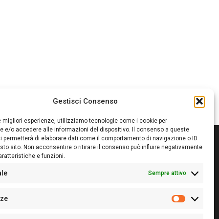
Gestisci Consenso
le migliori esperienze, utilizziamo tecnologie come i cookie per
 e/o accedere alle informazioni del dispositivo. Il consenso a queste
i permetterà di elaborare dati come il comportamento di navigazione o ID
sto sito. Non acconsentire o ritirare il consenso può influire negativamente
ratteristiche e funzioni.
itore:
Giampaolo Cirronis Ditta individuale
ede:
Via Cristoforo Colombo 09013 Carbonia
ale
Sempre attivo
rettore responsabile:
Giampaolo Cirronis
rtita IVA
02270380922
nze
 di iscrizione al ROC:
9294
Preferenz
 di iscrizione al Registro Stampa Tribunale di Cagliari: