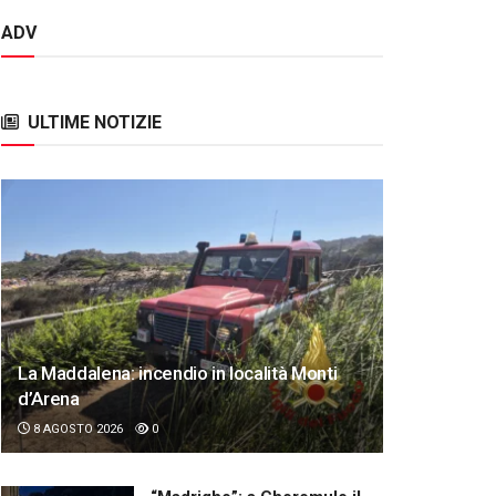
ADV
ULTIME NOTIZIE
La Maddalena: incendio in località Monti
d’Arena
8 AGOSTO 2026
0