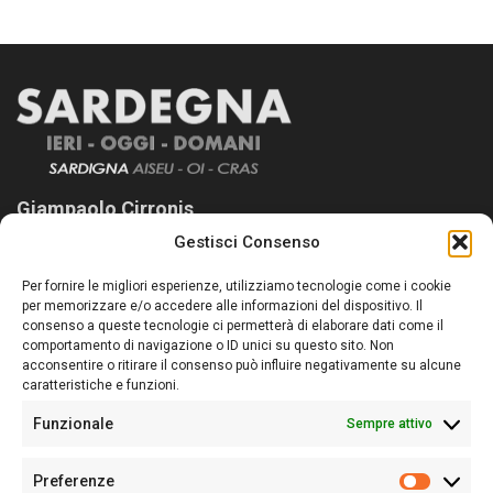
Giampaolo Cirronis
Gestisci Consenso
Sardegna Ieri-Oggi-Domani nasce per informare “liberamente” i
lettori su quanto accade in Sardegna, con un occhio rivolto al
Per fornire le migliori esperienze, utilizziamo tecnologie come i cookie
nostro passato e, soprattutto, al nostro futuro
per memorizzare e/o accedere alle informazioni del dispositivo. Il
consenso a queste tecnologie ci permetterà di elaborare dati come il
Follow Us
comportamento di navigazione o ID unici su questo sito. Non
acconsentire o ritirare il consenso può influire negativamente su alcune
caratteristiche e funzioni.
Funzionale
Sempre attivo
Editore:
Giampaolo Cirronis Ditta individuale
Preferenze
Sede:
Via Cristoforo Colombo 09013 Carbonia
Prefere