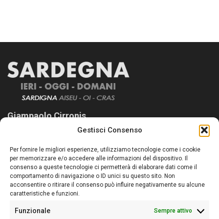
Giampaolo Cirronis
Gestisci Consenso
Sardegna Ieri-Oggi-Domani nasce per informare “liberamente” i
lettori su quanto accade in Sardegna, con un occhio rivolto al
Per fornire le migliori esperienze, utilizziamo tecnologie come i cookie
nostro passato e, soprattutto, al nostro futuro
per memorizzare e/o accedere alle informazioni del dispositivo. Il
consenso a queste tecnologie ci permetterà di elaborare dati come il
Follow Us
comportamento di navigazione o ID unici su questo sito. Non
acconsentire o ritirare il consenso può influire negativamente su alcune
caratteristiche e funzioni.
Funzionale
Sempre attivo