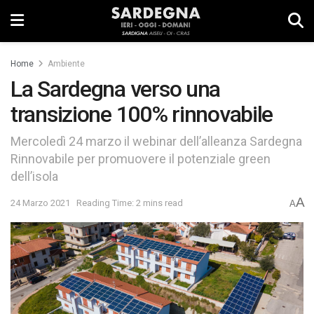
Home
Ambiente
La Sardegna verso una
transizione 100% rinnovabile
Mercoledì 24 marzo il webinar dell’alleanza Sardegna
Rinnovabile per promuovere il potenziale green
dell’isola
A
24 Marzo 2021
Reading Time: 2 mins read
A