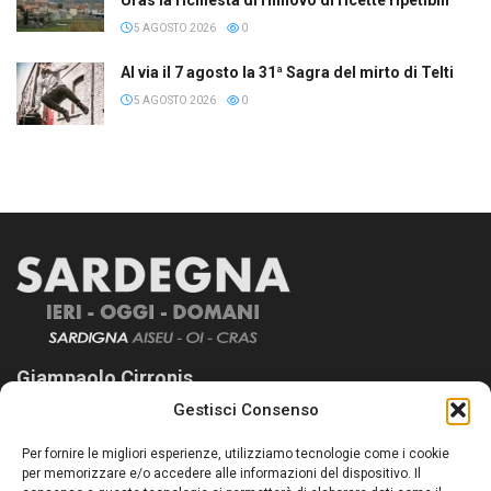
5 AGOSTO 2026
0
Al via il 7 agosto la 31ª Sagra del mirto di Telti
5 AGOSTO 2026
0
Giampaolo Cirronis
Gestisci Consenso
Sardegna Ieri-Oggi-Domani nasce per informare “liberamente” i
lettori su quanto accade in Sardegna, con un occhio rivolto al
Per fornire le migliori esperienze, utilizziamo tecnologie come i cookie
nostro passato e, soprattutto, al nostro futuro
per memorizzare e/o accedere alle informazioni del dispositivo. Il