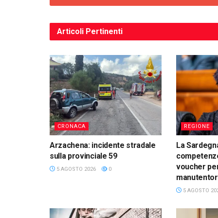
Articoli
Pertinenti
CRONACA
REGIONE
Arzachena: incidente stradale
La Sardegna
sulla provinciale 59
competenze d
voucher per
5 AGOSTO 2026
0
manutentori
5 AGOSTO 20