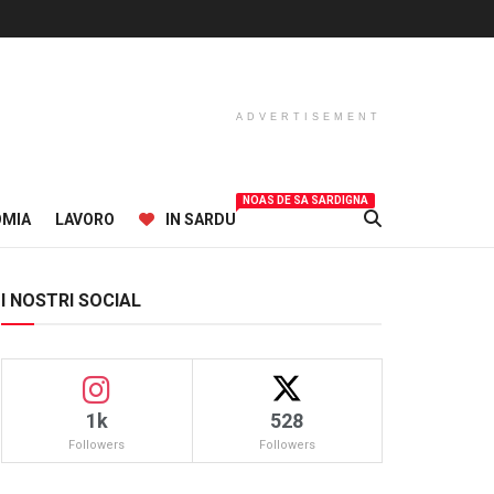
ADVERTISEMENT
NOAS DE SA SARDIGNA
OMIA
LAVORO
IN SARDU
I NOSTRI SOCIAL
1k
528
Followers
Followers