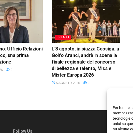
EVENTI
no: Ufficio Relazioni
L’8 agosto, in piazza Cossiga, a
ico, una prima
Golfo Aranci, andrà in scena la
zione
finale regionale del concorso
di bellezza e talento, Miss e
26
0
Mister Europa 2026
5 AGOSTO 2026
0
Per fornire 
memorizzare
tecnologie c
unici su que
su alcune ca
Follow Us
Ed