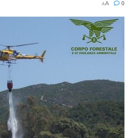
A
0
A