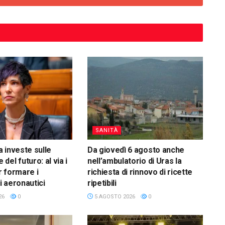
SANITÀ
 investe sulle
Da giovedì 6 agosto anche
el futuro: al via i
nell’ambulatorio di Uras la
 formare i
richiesta di rinnovo di ricette
 aeronautici
ripetibili
26
0
5 AGOSTO 2026
0