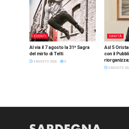
EVENTI
SANITÀ
Al via il 7 agosto la 31ª Sagra
Asl 5 Orista
del mirto di Telti
con il Pubbl
riorganizza
5 AGOSTO 2026
0
5 AGOSTO 20