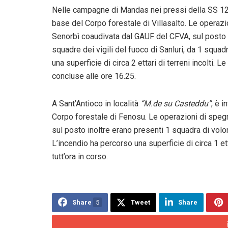
Nelle campagne di Mandas nei pressi della SS 128
base del Corpo forestale di Villasalto. Le operazi
Senorbì coaudivata dal GAUF del CFVA, sul posto i
squadre dei vigili del fuoco di Sanluri, da 1 squad
una superficie di circa 2 ettari di terreni incolti
concluse alle ore 16.25.
A Sant’Antioco in località
“M.de su Casteddu”
, è 
Corpo forestale di Fenosu. Le operazioni di spegn
sul posto inoltre erano presenti 1 squadra di volont
L’incendio ha percorso una superficie di circa 1 
tutt’ora in corso.
Share
5
Tweet
Share