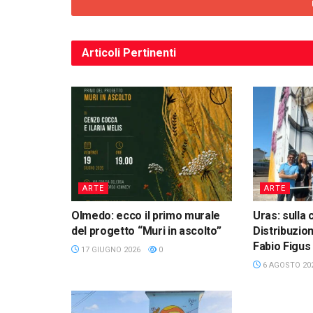
Articoli
Pertinenti
ARTE
ARTE
Olmedo: ecco il primo murale
Uras: sulla 
del progetto “Muri in ascolto”
Distribuzion
Fabio Figus
17 GIUGNO 2026
0
6 AGOSTO 20