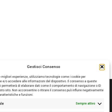
Gestisci Consenso
le migliori esperienze, utilizziamo tecnologie come i cookie per
 e/o accedere alle informazioni del dispositivo. Il consenso a queste
i permetterà di elaborare dati come il comportamento di navigazione o ID
sto sito. Non acconsentire o ritirare il consenso può influire negativamente
ratteristiche e funzioni.
itore:
Giampaolo Cirronis Ditta individuale
ede:
Via Cristoforo Colombo 09013 Carbonia
ale
Sempre attivo
rettore responsabile:
Giampaolo Cirronis