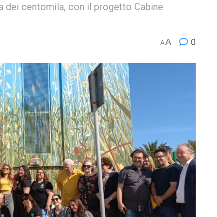
a dei centomila, con il progetto Cabine
A
0
A