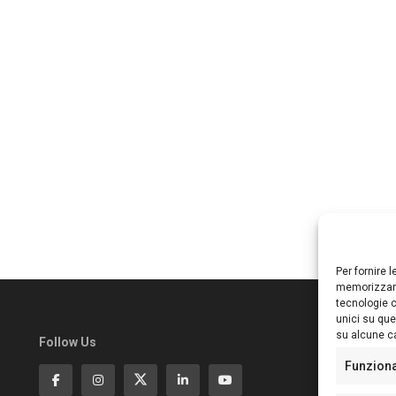
Per fornire 
memorizzare
tecnologie c
unici su que
su alcune ca
Follow Us
Ed
S
Funzion
Di