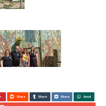
n
Share
Share
Share
Send