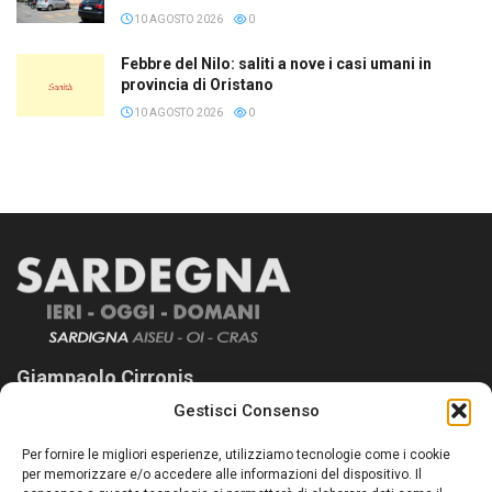
10 AGOSTO 2026
0
Febbre del Nilo: saliti a nove i casi umani in
provincia di Oristano
10 AGOSTO 2026
0
Giampaolo Cirronis
Gestisci Consenso
Sardegna Ieri-Oggi-Domani nasce per informare “liberamente” i
lettori su quanto accade in Sardegna, con un occhio rivolto al
Per fornire le migliori esperienze, utilizziamo tecnologie come i cookie
nostro passato e, soprattutto, al nostro futuro
per memorizzare e/o accedere alle informazioni del dispositivo. Il