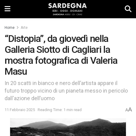
Home
Arte
“Distopia”, da giovedì nella
Galleria Siotto di Cagliari la
mostra fotografica di Valeria
Masu
In 20 scatti in bianco e nero dell’artista appare il
futuro troppo vicino di un pianeta messo in pericolo
dall'azione dell’uomo
A
11 Febbraio 2025
Reading Time: 1 min read
A