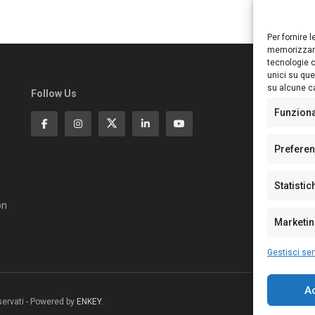
Per fornire 
memorizzare
tecnologie c
unici su que
su alcune ca
Follow Us
Ed
S
Funzion
Di
Pa
Prefere
N°
N°
Statistic
N°
Te
on
Pe
Marketi
Gestisci ser
A
riservati - Powered by
ENKEY
.