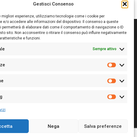
Gestisci Consenso
le migliori esperienze, utilizziamo tecnologie come i cookie per
 e/o accedere alle informazioni del dispositivo. Il consenso a queste
i permetterà di elaborare dati come il comportamento di navigazione o ID
sto sito. Non acconsentire o ritirare il consenso può influire negativamente
ratteristiche e funzioni.
itore:
Giampaolo Cirronis Ditta individuale
ede:
Via Cristoforo Colombo 09013 Carbonia
ale
Sempre attivo
rettore responsabile:
Giampaolo Cirronis
rtita IVA
02270380922
nze
 di iscrizione al ROC:
9294
Preferenz
 di iscrizione al Registro Stampa Tribunale di Cagliari:
he
 128/2020 del 10/02/2020
Statistiche
l.
+39 391 1265423
r la Pubblicità:
+39 328 6132020
ng
Marketing
vizi
ccetta
Nega
Salva preferenze
Cookie Policy
Privacy Policy
Contatti