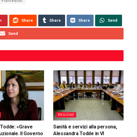
 Piantedosi
n
Share
Share
Share
Send
Send
REGIONE
 Todde: «Grave
Sanità e servizi alla persona,
uzionale. Il Governo
Alessandra Todde in VI