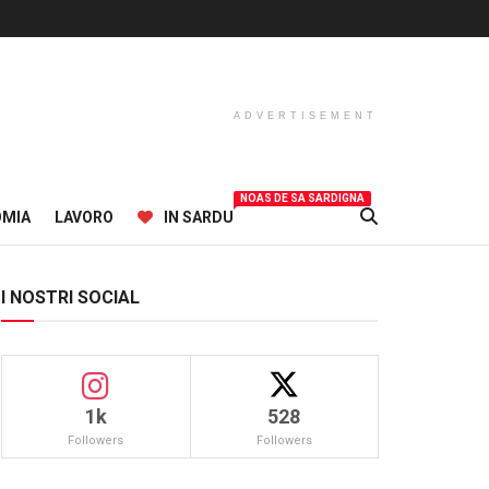
ADVERTISEMENT
NOAS DE SA SARDIGNA
OMIA
LAVORO
IN SARDU
I NOSTRI SOCIAL
1k
528
Followers
Followers