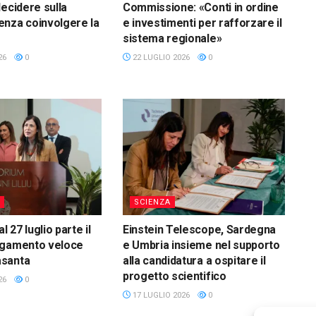
decidere sulla
Commissione: «Conti in ordine
nza coinvolgere la
e investimenti per rafforzare il
sistema regionale»
26
0
22 LUGLIO 2026
0
SCIENZA
l 27 luglio parte il
Einstein Telescope, Sardegna
egamento veloce
e Umbria insieme nel supporto
santa
alla candidatura a ospitare il
progetto scientifico
26
0
17 LUGLIO 2026
0