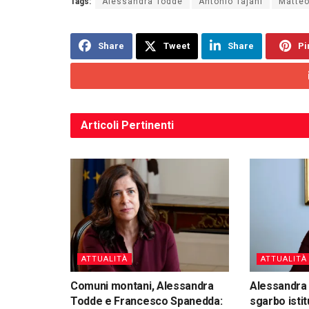
Tags:
Alessandra Todde
Antonio Tajani
Matteo
Share
Tweet
Share
Pi
Articoli
Pertinenti
ATTUALITÀ
ATTUALITÀ
Comuni montani, Alessandra
Alessandra
Todde e Francesco Spanedda:
sgarbo istit