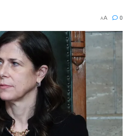
A
0
A