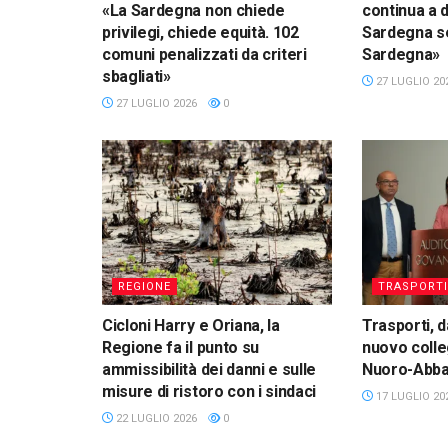
«La Sardegna non chiede
continua a 
privilegi, chiede equità. 102
Sardegna se
comuni penalizzati da criteri
Sardegna»
sbagliati»
27 LUGLIO 20
27 LUGLIO 2026
0
REGIONE
TRASPORTI
Cicloni Harry e Oriana, la
Trasporti, da
Regione fa il punto su
nuovo coll
ammissibilità dei danni e sulle
Nuoro-Abba
misure di ristoro con i sindaci
17 LUGLIO 20
22 LUGLIO 2026
0