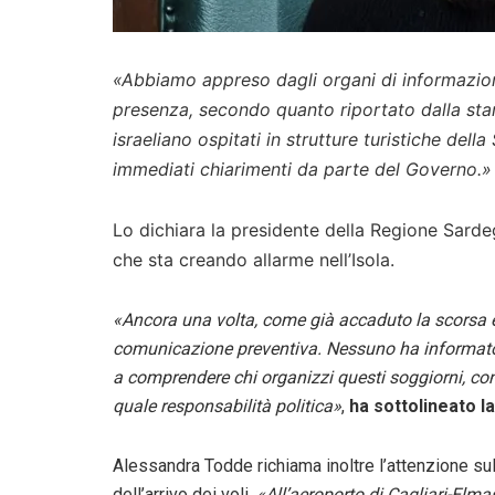
«Abbiamo appreso dagli organi di informazione 
presenza, secondo quanto riportato dalla stamp
israeliano ospitati in strutture turistiche dell
immediati chiarimenti da parte del Governo.»
Lo dichiara la presidente della Regione Sarde
che sta creando allarme nell’Isola.
«Ancora una volta, come già accaduto la scorsa 
comunicazione preventiva. Nessuno ha informato le
a comprendere chi organizzi questi soggiorni, con q
quale responsabilità politica»
,
ha sottolineato l
Alessandra Todde richiama inoltre l’attenzione su
dell’arrivo dei voli.
«All’aeroporto di Cagliari-Elma