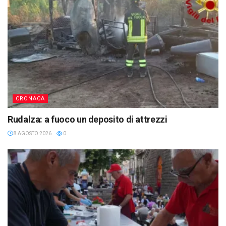
CRONACA
Rudalza: a fuoco un deposito di attrezzi
8 AGOSTO 2026
0