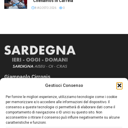
“Chenamos in Carrela”
8 AGOSTO 2026
0
Giampaolo Cirronis
Gestisci Consenso
Sardegna Ieri-Oggi-Domani nasce per informare “liberamente” i
lettori su quanto accade in Sardegna, con un occhio rivolto al
Per fornire le migliori esperienze, utilizziamo tecnologie come i cookie
nostro passato e, soprattutto, al nostro futuro
per memorizzare e/o accedere alle informazioni del dispositivo. Il
consenso a queste tecnologie ci permetterà di elaborare dati come il
Follow Us
comportamento di navigazione o ID unici su questo sito. Non
acconsentire o ritirare il consenso può influire negativamente su alcune
caratteristiche e funzioni.