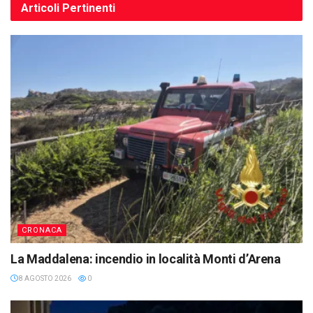
Articoli
Pertinenti
CRONACA
La Maddalena: incendio in località Monti d’Arena
8 AGOSTO 2026
0