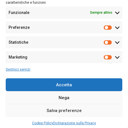
caratteristiche e funzioni.
Funzionale
Sempre attivo
Editore:
Giampaolo Cirronis Ditta individuale
Preferenze
Sede:
Via Cristoforo Colombo 09013 Carbonia
Prefere
Direttore responsabile:
Giampaolo Cirronis
Partita IVA
02270380922
Statistiche
Statistic
N° di iscrizione al ROC:
9294
N° di iscrizione al Registro Stampa Tribunale di Cagliari:
N°
Marketing
128/2020 del 10/02/2020
Marketi
Tel.
+39 391 1265423
Gestisci servizi
Per la Pubblicità:
+39 328 6132020
Accetta
Nega
Cookie Policy
Privacy Policy
Contatti
Salva preferenze
© 2020-2026
Sardegna Ieri-Oggi-Domani
- Tutti i diritti sono riservati -
Powered by
ENKEY
.
Cookie Policy
Dichiarazione sulla Privacy