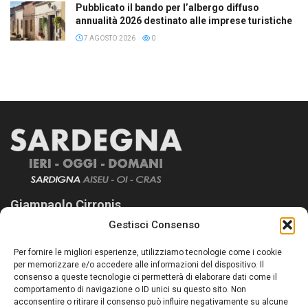
Pubblicato il bando per l’albergo diffuso
annualità 2026 destinato alle imprese turistiche
7 AGOSTO 2026
0
Giampaolo Cirronis
Gestisci Consenso
Sardegna Ieri-Oggi-Domani nasce per informare “liberamente” i
lettori su quanto accade in Sardegna, con un occhio rivolto al
Per fornire le migliori esperienze, utilizziamo tecnologie come i cookie
nostro passato e, soprattutto, al nostro futuro
per memorizzare e/o accedere alle informazioni del dispositivo. Il
consenso a queste tecnologie ci permetterà di elaborare dati come il
Follow Us
comportamento di navigazione o ID unici su questo sito. Non
acconsentire o ritirare il consenso può influire negativamente su alcune