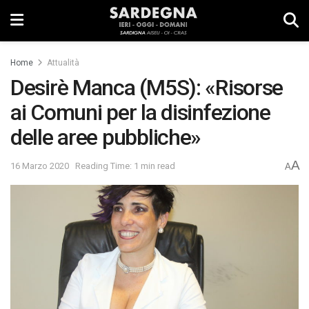
Home
Attualità
Desirè Manca (M5S): «Risorse
ai Comuni per la disinfezione
delle aree pubbliche»
A
16 Marzo 2020
Reading Time: 1 min read
A