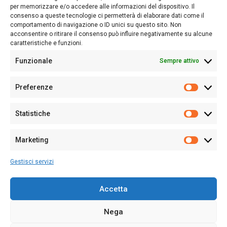
nostro passato e, soprattutto, al nostro futuro
per memorizzare e/o accedere alle informazioni del dispositivo. Il
consenso a queste tecnologie ci permetterà di elaborare dati come il
Follow Us
comportamento di navigazione o ID unici su questo sito. Non
acconsentire o ritirare il consenso può influire negativamente su alcune
caratteristiche e funzioni.
Funzionale
Sempre attivo
Editore:
Giampaolo Cirronis Ditta individuale
Preferenze
Sede:
Via Cristoforo Colombo 09013 Carbonia
Prefere
Direttore responsabile:
Giampaolo Cirronis
Partita IVA
02270380922
Statistiche
Statistic
N° di iscrizione al ROC:
9294
N° di iscrizione al Registro Stampa Tribunale di Cagliari:
N°
Marketing
128/2020 del 10/02/2020
Marketi
Tel.
+39 391 1265423
Gestisci servizi
Per la Pubblicità:
+39 328 6132020
Accetta
Nega
Cookie Policy
Privacy Policy
Contatti