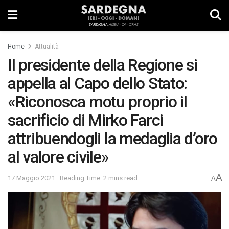
Home
Attualità
Il presidente della Regione si
appella al Capo dello Stato:
«Riconosca motu proprio il
sacrificio di Mirko Farci
attribuendogli la medaglia d’oro
al valore civile»
A
17 Maggio 2021
Reading Time: 2 mins read
A