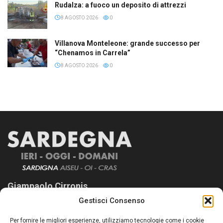
Rudalza: a fuoco un deposito di attrezzi
8 AGOSTO 2026
0
Villanova Monteleone: grande successo per
“Chenamos in Carrela”
8 AGOSTO 2026
0
Giampaolo Cirronis
Gestisci Consenso
Sardegna Ieri-Oggi-Domani nasce per informare “liberamente” i
lettori su quanto accade in Sardegna, con un occhio rivolto al
Per fornire le migliori esperienze, utilizziamo tecnologie come i cookie