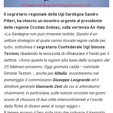
Il segretario regionale della Ugl Sardegna Sandro
Pilleri, ha chiesto un incontro urgente al presidente
della regione Cristian Solinas, sulla vertenza Air-Italy.
«La Sardegna non può rimanere isolata. Questo è un
settore strategico al quale vanno trovate regole valide per
tutti»
, sottolinea il
segretario Confederale Ugl Simone
Testoni
, ribadendo la necessità di rifinanziare il fondo per il
settore.
«Sono queste le ragioni alla base dello sciopero del
25 febbraio prossimo. Oggi giornata calda
– conclude
Simone Testoni -,
anche per
Alitalia
: incontreremo nel
pomeriggio il commissario
Giuseppe Leogrande
ed il
direttore generale
Giancarlo Zeni
da cui si attendiamo
chiarimenti, in particolare, sulle notizie circolate nei giorni
scorsi di chiusura di due rotte intercontinentali e l’uscita
dalla flotta di diversi aerei di lungo raggio.»
A tenere acceso il faro sulla crisi che colpisce il trasporto