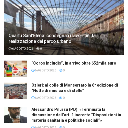
Quartu Sant’Elena: consegnati i lavori per la
realizzazione del parco urbano
6 AGOSTO 2026
0
“Coros Includis”, in arrivo oltre 652mila euro
6 AGOSTO 2026
0
Ozieri: al colle di Monserrato la 6ª edizione di
“Notte di musica e di stelle”
6 AGOSTO 2026
0
Alessandro Pilurzu (PD): «Terminata la
discussione dell’art. 1 inerente “Disposizioni in
materia sanitaria e politiche sociali”»
6 AGOSTO 2026
0