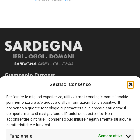
Giampaolo Cirronis
Gestisci Consenso
Sardegna Ieri-Oggi-Domani nasce per informare “liberamente” i
lettori su quanto accade in Sardegna, con un occhio rivolto al
Per fornire le migliori esperienze, utilizziamo tecnologie come i cookie
nostro passato e, soprattutto, al nostro futuro
per memorizzare e/o accedere alle informazioni del dispositivo. Il
consenso a queste tecnologie ci permetterà di elaborare dati come il
Follow Us
comportamento di navigazione o ID unici su questo sito. Non
acconsentire o ritirare il consenso può influire negativamente su alcune
caratteristiche e funzioni.
Funzionale
Sempre attivo