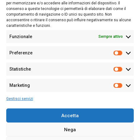
nostro passato e, soprattutto, al nostro futuro
per memorizzare e/o accedere alle informazioni del dispositivo. Il
consenso a queste tecnologie ci permetterà di elaborare dati come il
Follow Us
comportamento di navigazione o ID unici su questo sito. Non
acconsentire o ritirare il consenso può influire negativamente su alcune
caratteristiche e funzioni.
Funzionale
Sempre attivo
Editore:
Giampaolo Cirronis Ditta individuale
Preferenze
Sede:
Via Cristoforo Colombo 09013 Carbonia
Prefere
Direttore responsabile:
Giampaolo Cirronis
Partita IVA
02270380922
Statistiche
Statistic
N° di iscrizione al ROC:
9294
N° di iscrizione al Registro Stampa Tribunale di Cagliari:
N°
Marketing
128/2020 del 10/02/2020
Marketi
Tel.
+39 391 1265423
Gestisci servizi
Per la Pubblicità:
+39 328 6132020
Accetta
Nega
Cookie Policy
Privacy Policy
Contatti