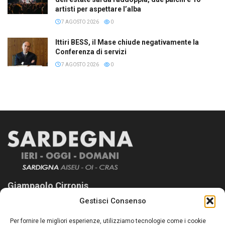
artisti per aspettare l’alba
7 AGOSTO 2026
0
Ittiri BESS, il Mase chiude negativamente la
Conferenza di servizi
7 AGOSTO 2026
0
Giampaolo Cirronis
Gestisci Consenso
Sardegna Ieri-Oggi-Domani nasce per informare “liberamente” i
lettori su quanto accade in Sardegna, con un occhio rivolto al
Per fornire le migliori esperienze, utilizziamo tecnologie come i cookie