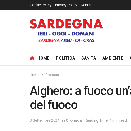
Cookie Policy
Privacy Policy
Contatti
HOME
POLITICA
SANITÀ
AMBIENTE
Home
Cronaca
Alghero: a fuoco un’a
del fuoco
3 Settembre 2024
in
Cronaca
Reading Time: 1 min read