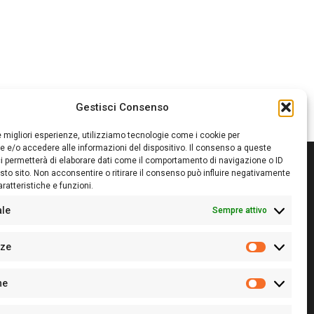
Gestisci Consenso
le migliori esperienze, utilizziamo tecnologie come i cookie per
 e/o accedere alle informazioni del dispositivo. Il consenso a queste
i permetterà di elaborare dati come il comportamento di navigazione o ID
sto sito. Non acconsentire o ritirare il consenso può influire negativamente
ratteristiche e funzioni.
itore:
Giampaolo Cirronis Ditta individuale
ede:
Via Cristoforo Colombo 09013 Carbonia
ale
Sempre attivo
rettore responsabile:
Giampaolo Cirronis
rtita IVA
02270380922
nze
 di iscrizione al ROC:
9294
Preferenz
 di iscrizione al Registro Stampa Tribunale di Cagliari:
he
 128/2020 del 10/02/2020
Statistiche
l.
+39 391 1265423