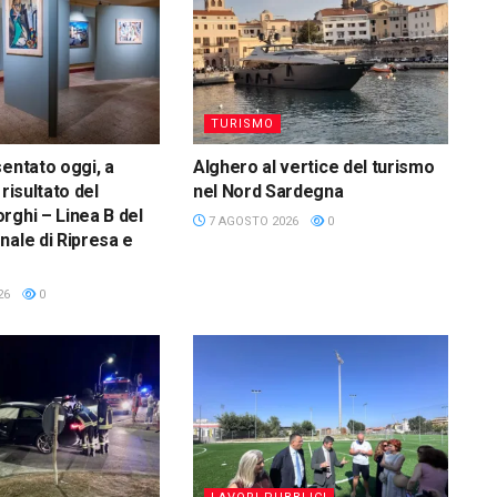
TURISMO
sentato oggi, a
Alghero al vertice del turismo
 risultato del
nel Nord Sardegna
rghi – Linea B del
7 AGOSTO 2026
0
nale di Ripresa e
26
0