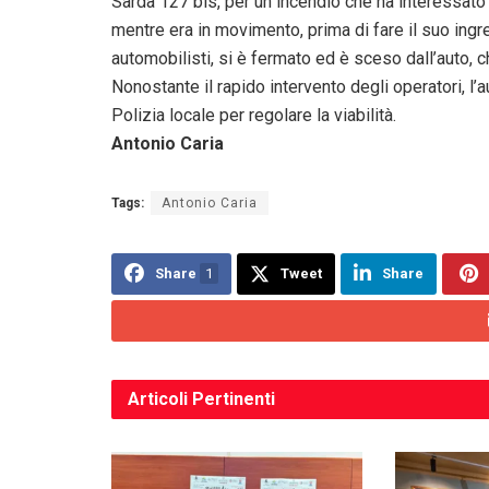
Sarda 127 bis, per un incendio che ha interessato 
mentre era in movimento, prima di fare il suo ingres
automobilisti, si è fermato ed è sceso dall’auto, c
Nonostante il rapido intervento degli operatori, l’
Polizia locale per regolare la viabilità.
Antonio Caria
Tags:
Antonio Caria
Share
1
Tweet
Share
Articoli
Pertinenti