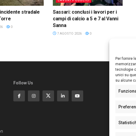
LAVORI PUBBLICI
incidente stradale
Sassari: conclusi i lavori per i
 Torre
campi di calcio a 5 e 7 al Vanni
Sanna
26
0
7 AGOSTO 2026
0
Per fornire 
memorizzare
tecnologie c
unici su que
su alcune ca
Follow Us
Ed
S
Funzion
Di
Pa
Prefere
N°
N°
Statistic
N°
Te
on