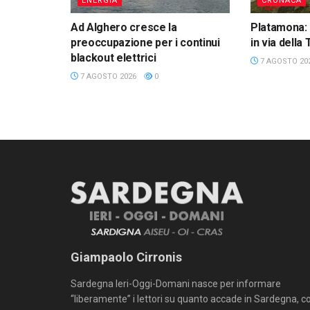
ENERGIA
CRONACA
Ad Alghero cresce la
Platamona: 
preoccupazione per i continui
in via della
blackout elettrici
7 AGOSTO 20
7 AGOSTO 2026
0
Giampaolo Cirronis
Sardegna Ieri-Oggi-Domani nasce per informare
“liberamente” i lettori su quanto accade in Sardegna, c