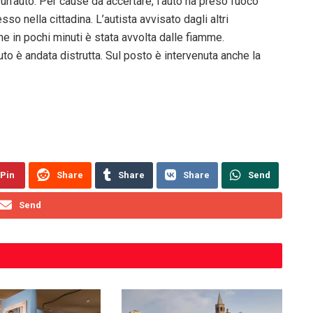
un’auto. Per cause da accertare, l’auto ha preso fuoco
so nella cittadina. L’autista avvisato dagli altri
he in pochi minuti è stata avvolta dalle fiamme.
auto è andata distrutta. Sul posto è intervenuta anche la
Pin
Share
Share
Share
Send
Send