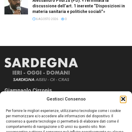
Alessandro Pilurzu (PD): «Terminata la
discussione dell’art. 1 inerente “Disposizioni in
materia sanitaria e politiche sociali”»
6 AGOSTO 2026
0
Giampaolo Cirronis
Gestisci Consenso
Sardegna Ieri-Oggi-Domani nasce per informare “liberamente” i
lettori su quanto accade in Sardegna, con un occhio rivolto al
Per fornire le migliori esperienze, utilizziamo tecnologie come i cookie
nostro passato e, soprattutto, al nostro futuro
per memorizzare e/o accedere alle informazioni del dispositivo. Il
consenso a queste tecnologie ci permetterà di elaborare dati come il
Follow Us
comportamento di navigazione o ID unici su questo sito. Non