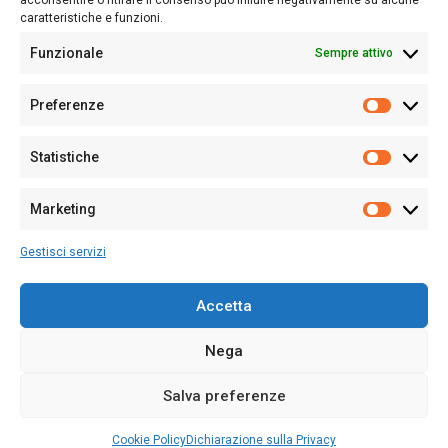
acconsentire o ritirare il consenso può influire negativamente su alcune
caratteristiche e funzioni.
Funzionale
Sempre attivo
Editore:
Giampaolo Cirronis Ditta individuale
Preferenze
Sede:
Via Cristoforo Colombo 09013 Carbonia
Prefere
Direttore responsabile:
Giampaolo Cirronis
Partita IVA
02270380922
Statistiche
Statistic
N° di iscrizione al ROC:
9294
N° di iscrizione al Registro Stampa Tribunale di Cagliari:
N°
Marketing
128/2020 del 10/02/2020
Marketi
Tel.
+39 391 1265423
Gestisci servizi
Per la Pubblicità:
+39 328 6132020
Accetta
Nega
Cookie Policy
Privacy Policy
Contatti
Salva preferenze
© 2020-2026
Sardegna Ieri-Oggi-Domani
- Tutti i diritti sono riservati -
Powered by
ENKEY
.
Cookie Policy
Dichiarazione sulla Privacy