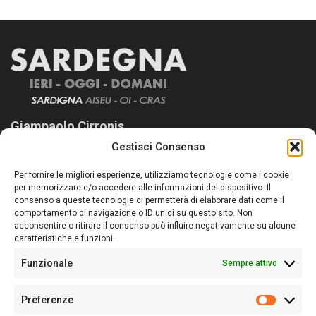
Giampaolo Cirronis
Gestisci Consenso
Sardegna Ieri-Oggi-Domani nasce per informare “liberamente” i
lettori su quanto accade in Sardegna, con un occhio rivolto al
Per fornire le migliori esperienze, utilizziamo tecnologie come i cookie
nostro passato e, soprattutto, al nostro futuro
per memorizzare e/o accedere alle informazioni del dispositivo. Il
consenso a queste tecnologie ci permetterà di elaborare dati come il
Follow Us
comportamento di navigazione o ID unici su questo sito. Non
acconsentire o ritirare il consenso può influire negativamente su alcune
caratteristiche e funzioni.
Funzionale
Sempre attivo
Editore:
Giampaolo Cirronis Ditta individuale
Preferenze
Sede:
Via Cristoforo Colombo 09013 Carbonia
Prefere