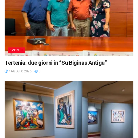
EVENTI
Tertenia: due giorni in “Su Biginau Antigu”
7 AGOSTO 2026
0