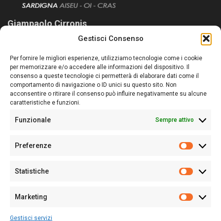
Giampaolo Cirronis
Gestisci Consenso
Sardegna Ieri-Oggi-Domani nasce per informare “liberamente” i
lettori su quanto accade in Sardegna, con un occhio rivolto al
Per fornire le migliori esperienze, utilizziamo tecnologie come i cookie
nostro passato e, soprattutto, al nostro futuro
per memorizzare e/o accedere alle informazioni del dispositivo. Il
consenso a queste tecnologie ci permetterà di elaborare dati come il
Follow Us
comportamento di navigazione o ID unici su questo sito. Non
acconsentire o ritirare il consenso può influire negativamente su alcune
caratteristiche e funzioni.
Funzionale
Sempre attivo
Editore:
Giampaolo Cirronis Ditta individuale
Preferenze
Sede:
Via Cristoforo Colombo 09013 Carbonia
Prefere
Direttore responsabile:
Giampaolo Cirronis
Partita IVA
02270380922
Statistiche
Statistic
N° di iscrizione al ROC:
9294
N° di iscrizione al Registro Stampa Tribunale di Cagliari:
N°
Marketing
128/2020 del 10/02/2020
Marketi
Tel.
+39 391 1265423
Gestisci servizi