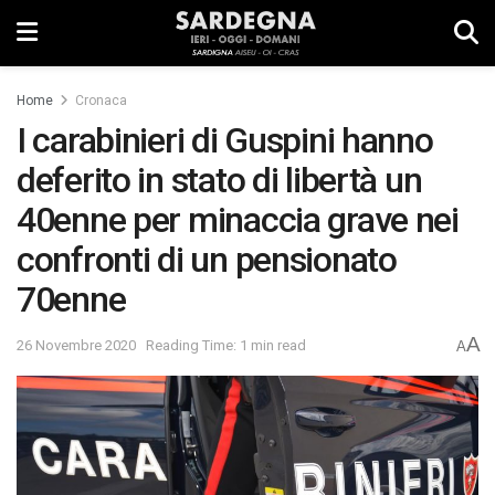
Home
Cronaca
I carabinieri di Guspini hanno
deferito in stato di libertà un
40enne per minaccia grave nei
confronti di un pensionato
70enne
A
26 Novembre 2020
Reading Time: 1 min read
A