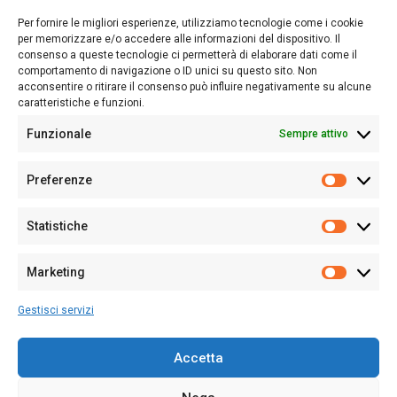
lettori su quanto accade in Sardegna, con un occhio rivolto al
Per fornire le migliori esperienze, utilizziamo tecnologie come i cookie
nostro passato e, soprattutto, al nostro futuro
per memorizzare e/o accedere alle informazioni del dispositivo. Il
consenso a queste tecnologie ci permetterà di elaborare dati come il
Follow Us
comportamento di navigazione o ID unici su questo sito. Non
acconsentire o ritirare il consenso può influire negativamente su alcune
caratteristiche e funzioni.
Funzionale
Sempre attivo
Editore:
Giampaolo Cirronis Ditta individuale
Preferenze
Sede:
Via Cristoforo Colombo 09013 Carbonia
Prefere
Direttore responsabile:
Giampaolo Cirronis
Partita IVA
02270380922
Statistiche
Statistic
N° di iscrizione al ROC:
9294
N° di iscrizione al Registro Stampa Tribunale di Cagliari:
N°
Marketing
128/2020 del 10/02/2020
Marketi
Tel.
+39 391 1265423
Gestisci servizi
Per la Pubblicità:
+39 328 6132020
Accetta