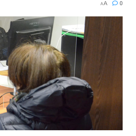
A
0
A