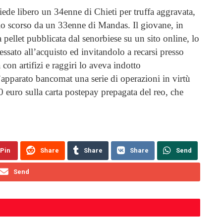
iede libero un 34enne di Chieti per truffa aggravata,
raio scorso da un 33enne di Mandas. Il giovane, in
a pellet pubblicata dal senorbiese su un sito online, lo
essato all’acquisto ed invitandolo a recarsi presso
on artifizi e raggiri lo aveva indotto
l’apparato bancomat una serie di operazioni in virtù
00 euro sulla carta postepay prepagata del reo, che
Pin
Share
Share
Share
Send
Send