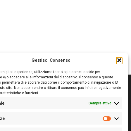
Gestisci Consenso
le migliori esperienze, utilizziamo tecnologie come i cookie per
 e/o accedere alle informazioni del dispositivo. Il consenso a queste
i permetterà di elaborare dati come il comportamento di navigazione o ID
sto sito. Non acconsentire o ritirare il consenso può influire negativamente
ratteristiche e funzioni.
itore:
Giampaolo Cirronis Ditta individuale
ede:
Via Cristoforo Colombo 09013 Carbonia
ale
Sempre attivo
rettore responsabile:
Giampaolo Cirronis
rtita IVA
02270380922
nze
 di iscrizione al ROC:
9294
Preferenz
 di iscrizione al Registro Stampa Tribunale di Cagliari: