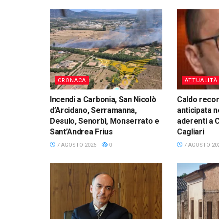
CRONACA
ATTUALITÀ
Incendi a Carbonia, San Nicolò
Caldo reco
d’Arcidano, Serramanna,
anticipata n
Desulo, Senorbì, Monserrato e
aderenti a 
Sant’Andrea Frius
Cagliari
7 AGOSTO 2026
0
7 AGOSTO 20