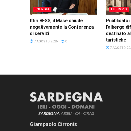
ENERGIA
TURISMO
Ittiri BESS, il Mase chiude
Pubblicato i
negativamente la Conferenza
l’albergo di
di servizi
destinato a
turistiche
7 AGOSTO 2026
0
7 AGOSTO 20
Giampaolo Cirronis