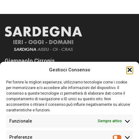
Giampaolo Cirronis
Gestisci Consenso
Sardegna Ieri-Oggi-Domani nasce per informare “liberamente” i
lettori su quanto accade in Sardegna, con un occhio rivolto al
Per fornire le migliori esperienze, utilizziamo tecnologie come i cookie
nostro passato e, soprattutto, al nostro futuro
per memorizzare e/o accedere alle informazioni del dispositivo. Il
consenso a queste tecnologie ci permetterà di elaborare dati come il
Follow Us
comportamento di navigazione o ID unici su questo sito. Non
acconsentire o ritirare il consenso può influire negativamente su alcune
caratteristiche e funzioni.
Funzionale
Sempre attivo
Editore:
Giampaolo Cirronis Ditta individuale
Preferenze
Sede:
Via Cristoforo Colombo 09013 Carbonia