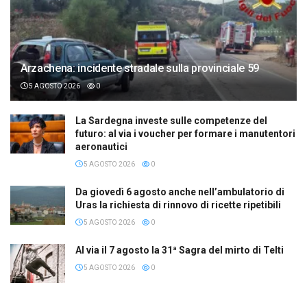
Arzachena: incidente stradale sulla provinciale 59
5 AGOSTO 2026
0
La Sardegna investe sulle competenze del
futuro: al via i voucher per formare i manutentori
aeronautici
5 AGOSTO 2026
0
Da giovedì 6 agosto anche nell’ambulatorio di
Uras la richiesta di rinnovo di ricette ripetibili
5 AGOSTO 2026
0
Al via il 7 agosto la 31ª Sagra del mirto di Telti
5 AGOSTO 2026
0