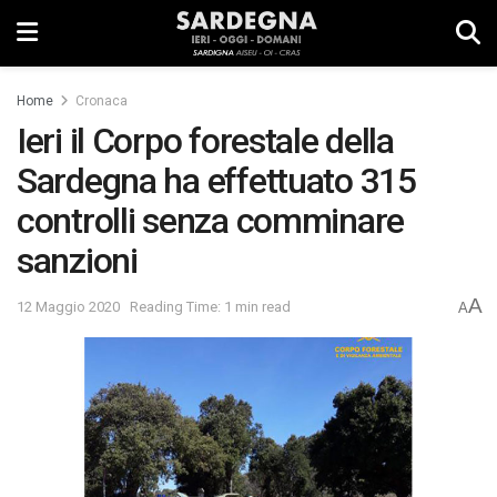
Home
Cronaca
Ieri il Corpo forestale della
Sardegna ha effettuato 315
controlli senza comminare
sanzioni
A
12 Maggio 2020
Reading Time: 1 min read
A