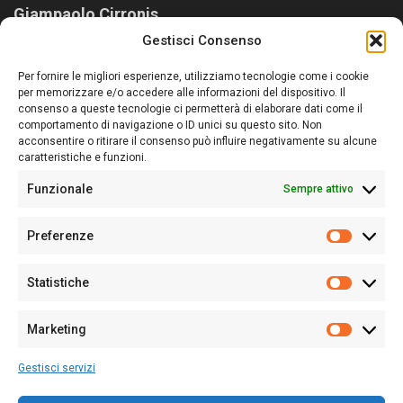
Giampaolo Cirronis
Gestisci Consenso
Sardegna Ieri-Oggi-Domani nasce per informare “liberamente” i
lettori su quanto accade in Sardegna, con un occhio rivolto al
Per fornire le migliori esperienze, utilizziamo tecnologie come i cookie
nostro passato e, soprattutto, al nostro futuro
per memorizzare e/o accedere alle informazioni del dispositivo. Il
consenso a queste tecnologie ci permetterà di elaborare dati come il
Follow Us
comportamento di navigazione o ID unici su questo sito. Non
acconsentire o ritirare il consenso può influire negativamente su alcune
caratteristiche e funzioni.
Funzionale
Sempre attivo
Editore:
Giampaolo Cirronis Ditta individuale
Preferenze
Sede:
Via Cristoforo Colombo 09013 Carbonia
Prefere
Direttore responsabile:
Giampaolo Cirronis
Partita IVA
02270380922
Statistiche
Statistic
N° di iscrizione al ROC:
9294
N° di iscrizione al Registro Stampa Tribunale di Cagliari:
N°
Marketing
128/2020 del 10/02/2020
Marketi
Tel.
+39 391 1265423
Gestisci servizi
Per la Pubblicità:
+39 328 6132020