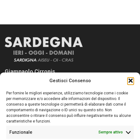
Giampaolo Cirronis
Gestisci Consenso
Sardegna Ieri-Oggi-Domani nasce per informare “liberamente” i
lettori su quanto accade in Sardegna, con un occhio rivolto al
Per fornire le migliori esperienze, utilizziamo tecnologie come i cookie
nostro passato e, soprattutto, al nostro futuro
per memorizzare e/o accedere alle informazioni del dispositivo. Il
consenso a queste tecnologie ci permetterà di elaborare dati come il
Follow Us
comportamento di navigazione o ID unici su questo sito. Non
acconsentire o ritirare il consenso può influire negativamente su alcune
caratteristiche e funzioni.
Funzionale
Sempre attivo