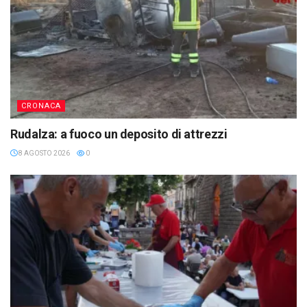
CRONACA
Rudalza: a fuoco un deposito di attrezzi
8 AGOSTO 2026
0