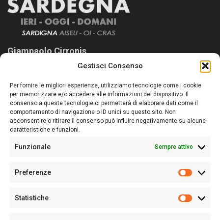
Giampaolo Cirronis
Gestisci Consenso
Sardegna Ieri-Oggi-Domani nasce per informare “liberamente” i
lettori su quanto accade in Sardegna, con un occhio rivolto al
Per fornire le migliori esperienze, utilizziamo tecnologie come i cookie
nostro passato e, soprattutto, al nostro futuro
per memorizzare e/o accedere alle informazioni del dispositivo. Il
consenso a queste tecnologie ci permetterà di elaborare dati come il
Follow Us
comportamento di navigazione o ID unici su questo sito. Non
acconsentire o ritirare il consenso può influire negativamente su alcune
caratteristiche e funzioni.
Funzionale
Sempre attivo
Editore:
Giampaolo Cirronis Ditta individuale
Preferenze
Sede:
Via Cristoforo Colombo 09013 Carbonia
Prefere
Direttore responsabile:
Giampaolo Cirronis
Partita IVA
02270380922
Statistiche
Statistic
N° di iscrizione al ROC:
9294
N° di iscrizione al Registro Stampa Tribunale di Cagliari:
N°