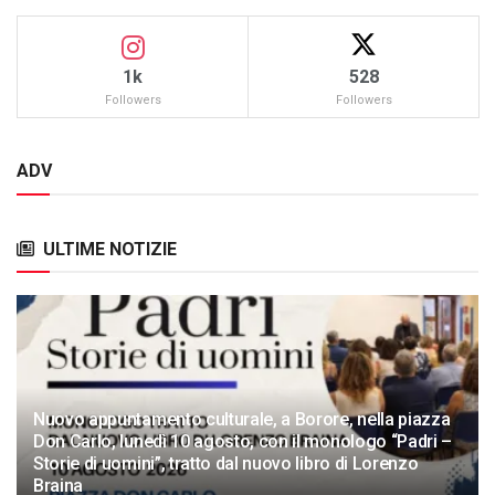
1k
528
Followers
Followers
ADV
ULTIME NOTIZIE
Nuovo appuntamento culturale, a Borore, nella piazza
Don Carlo, lunedì 10 agosto, con il monologo “Padri –
Storie di uomini”, tratto dal nuovo libro di Lorenzo
Braina