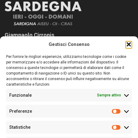
Giampaolo Cirronis
Gestisci Consenso
Sardegna Ieri-Oggi-Domani nasce per informare “liberamente” i
lettori su quanto accade in Sardegna, con un occhio rivolto al
Per fornire le migliori esperienze, utilizziamo tecnologie come i cookie
nostro passato e, soprattutto, al nostro futuro
per memorizzare e/o accedere alle informazioni del dispositivo. Il
consenso a queste tecnologie ci permetterà di elaborare dati come il
Follow Us
comportamento di navigazione o ID unici su questo sito. Non
acconsentire o ritirare il consenso può influire negativamente su alcune
caratteristiche e funzioni.
Funzionale
Sempre attivo
Editore:
Giampaolo Cirronis Ditta individuale
Preferenze
Sede:
Via Cristoforo Colombo 09013 Carbonia
Prefere
Direttore responsabile:
Giampaolo Cirronis
Partita IVA
02270380922
Statistiche
Statistic
N° di iscrizione al ROC:
9294