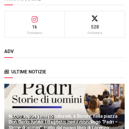
1k
528
Followers
Followers
ADV
ULTIME NOTIZIE
Nuovo appuntamento culturale, a Borore, nella piazza
Don Carlo, lunedì 10 agosto, con il monologo “Padri –
Storie di uomini”, tratto dal nuovo libro di Lorenzo