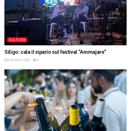
CULTURA
Siligo: cala il sipario sul festival “Ammajare”
9 AGOSTO 2026
0