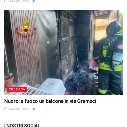
9 AGOSTO 2026
0
CRONACA
Nuoro: a fuoco un balcone in via Gramsci
9 AGOSTO 2026
0
I NOSTRI SOCIAL