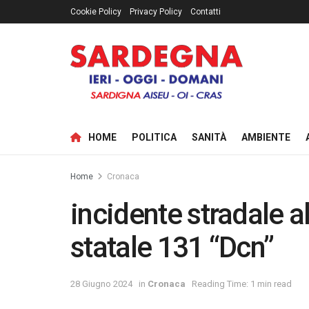
Cookie Policy
Privacy Policy
Contatti
HOME
POLITICA
SANITÀ
AMBIENTE
Home
Cronaca
incidente stradale a
statale 131 “Dcn”
28 Giugno 2024
in
Cronaca
Reading Time: 1 min read