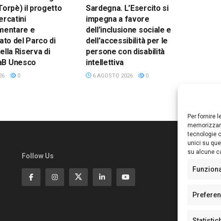
Torpè) il progetto
Sardegna. L’Esercito si
ercatini
impegna a favore
imentare e
dell’inclusione sociale e
nato del Parco di
dell’accessibilità per le
ella Riserva di
persone con disabilità
aB Unesco
intellettiva
26
0
6 AGOSTO 2026
0
Per fornire 
memorizzare
tecnologie c
unici su que
su alcune ca
Follow Us
Ed
S
Funzion
Di
Pa
Prefere
N°
N°
Statistic
N°