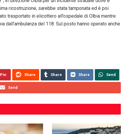
, in direzione Olbia per un incidente stradale dove è
rima ricostruzione, sarebbe stata tamponata ed è poi
tato trasportato in elicottero all’ospedale di Olbia mentre
bia dall’ambulanza del 118. Sul posto hanno operato anche
Pin
Share
Share
Share
Send
Send