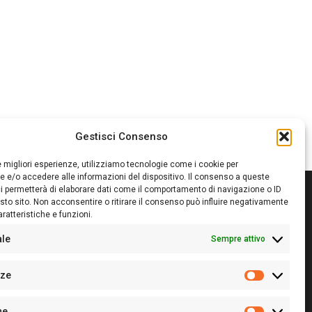
Gestisci Consenso
le migliori esperienze, utilizziamo tecnologie come i cookie per
 e/o accedere alle informazioni del dispositivo. Il consenso a queste
i permetterà di elaborare dati come il comportamento di navigazione o ID
sto sito. Non acconsentire o ritirare il consenso può influire negativamente
ratteristiche e funzioni.
itore:
Giampaolo Cirronis Ditta individuale
ede:
Via Cristoforo Colombo 09013 Carbonia
ale
Sempre attivo
rettore responsabile:
Giampaolo Cirronis
rtita IVA
02270380922
nze
 di iscrizione al ROC:
9294
Preferenz
 di iscrizione al Registro Stampa Tribunale di Cagliari:
he
 128/2020 del 10/02/2020