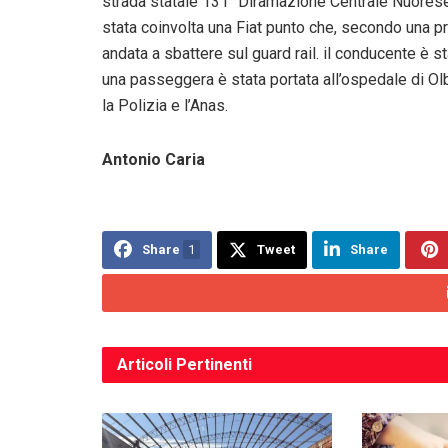
strada statale 131 “Diramazione Centrale Nuorese”
stata coinvolta una Fiat punto che, secondo una p
andata a sbattere sul guard rail. il conducente è s
una passeggera è stata portata all’ospedale di Ol
la Polizia e l’Anas.
Antonio Caria
Share
1
Tweet
Share
Articoli
Pertinenti