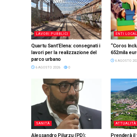
LAVORI PUBBLICI
ENTI LOCAL
Quartu Sant’Elena: consegnati i
“Coros Inclu
lavori per la realizzazione del
652mila eu
parco urbano
6 AGOSTO 20
6 AGOSTO 2026
0
SANITÀ
ATTUALITÀ
Alessandro Pilurzu (PD):
Prenderà il 