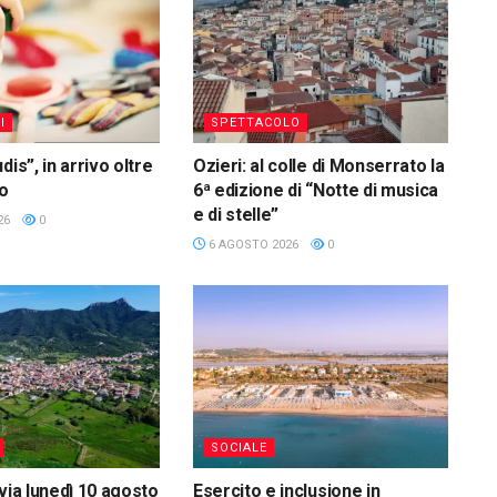
I
SPETTACOLO
dis”, in arrivo oltre
Ozieri: al colle di Monserrato la
ro
6ª edizione di “Notte di musica
e di stelle”
26
0
6 AGOSTO 2026
0
SOCIALE
via lunedì 10 agosto
Esercito e inclusione in