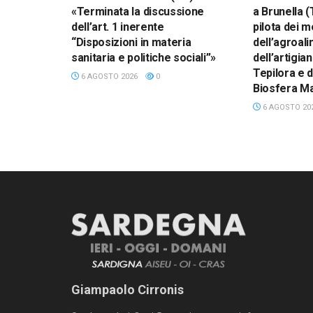
«Terminata la discussione
a Brunella (
dell’art. 1 inerente
pilota dei m
“Disposizioni in materia
dell’agroal
sanitaria e politiche sociali”»
dell’artigia
Tepilora e d
6 AGOSTO 2026
0
Biosfera M
6 AGOSTO 20
Giampaolo Cirronis