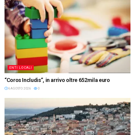
ENTI LOCALI
“Coros Includis”, in arrivo oltre 652mila euro
6 AGOSTO 2026
0