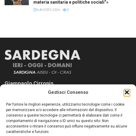
materia sanitaria e politiche sociali”»
6 AGOSTO 2026
0
Giampaolo Cirronis
Gestisci Consenso
Sardegna Ieri-Oggi-Domani nasce per informare “liberamente” i
lettori su quanto accade in Sardegna, con un occhio rivolto al
Per fornire le migliori esperienze, utilizziamo tecnologie come i cookie
nostro passato e, soprattutto, al nostro futuro
per memorizzare e/o accedere alle informazioni del dispositivo. Il
consenso a queste tecnologie ci permetterà di elaborare dati come il
Follow Us
comportamento di navigazione o ID unici su questo sito. Non
acconsentire o ritirare il consenso può influire negativamente su alcune
caratteristiche e funzioni.