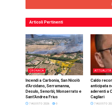
Articoli
Pertinenti
CRONACA
ATTUALITÀ
Incendi a Carbonia, San Nicolò
Caldo reco
d’Arcidano, Serramanna,
anticipata n
Desulo, Senorbì, Monserrato e
aderenti a 
Sant’Andrea Frius
Cagliari
7 AGOSTO 2026
0
7 AGOSTO 20