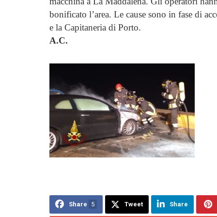
macchina a La Maddalena. Gli operatori hanno
bonificato l’area. Le cause sono in fase di ac
e la Capitaneria di Porto.
A.C.
Share
5
Tweet
Share