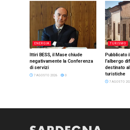
ENERGIA
TURISMO
Ittiri BESS, il Mase chiude
Pubblicato i
negativamente la Conferenza
l’albergo di
di servizi
destinato a
turistiche
7 AGOSTO 2026
0
7 AGOSTO 20