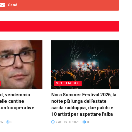
Send
SPETTACOLO
rd, vendemmia
Nora Summer Festival 2026, la
elle cantine
notte più lunga dell’estate
Confcooperative
sarda raddoppia, due palchi e
10 artisti per aspettare l’alba
26
0
7 AGOSTO 2026
0