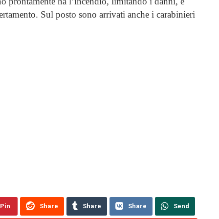
 prontamente ha l’incendio, limitando i danni, e
certamento. Sul posto sono arrivati anche i carabinieri
Pin
Share
Share
Share
Send