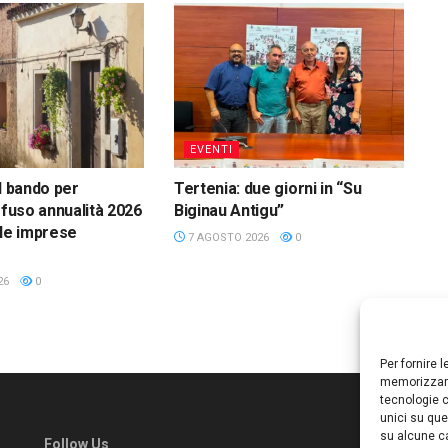
EVENTI
l bando per
Tertenia: due giorni in “Su
ffuso annualità 2026
Biginau Antigu”
lle imprese
7 AGOSTO 2026
0
26
0
Per fornire 
memorizzare
tecnologie c
unici su que
su alcune ca
Follow Us
Ed