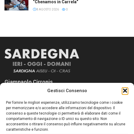
“Chenamos in Carrela”
8 AGOSTO 2026
0
Giampaolo Cirronis
Gestisci Consenso
Sardegna Ieri-Oggi-Domani nasce per informare “liberamente” i
lettori su quanto accade in Sardegna, con un occhio rivolto al
Per fornire le migliori esperienze, utilizziamo tecnologie come i cookie
nostro passato e, soprattutto, al nostro futuro
per memorizzare e/o accedere alle informazioni del dispositivo. Il
consenso a queste tecnologie ci permetterà di elaborare dati come il
Follow Us
comportamento di navigazione o ID unici su questo sito. Non
acconsentire o ritirare il consenso può influire negativamente su alcune
caratteristiche e funzioni.