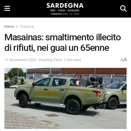
Home
Cronaca
Masainas: smaltimento illecito
di rifiuti, nei guai un 65enne
A
11 Novembre 2020
Reading Time: 1 min read
A