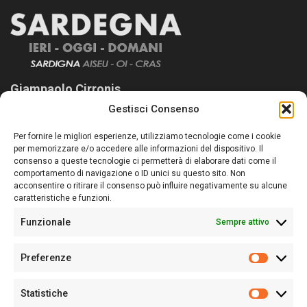
Giampaolo Cirronis
Gestisci Consenso
Sardegna Ieri-Oggi-Domani nasce per informare “liberamente” i
lettori su quanto accade in Sardegna, con un occhio rivolto al
Per fornire le migliori esperienze, utilizziamo tecnologie come i cookie
nostro passato e, soprattutto, al nostro futuro
per memorizzare e/o accedere alle informazioni del dispositivo. Il
consenso a queste tecnologie ci permetterà di elaborare dati come il
Follow Us
comportamento di navigazione o ID unici su questo sito. Non
acconsentire o ritirare il consenso può influire negativamente su alcune
caratteristiche e funzioni.
Funzionale
Sempre attivo
Editore:
Giampaolo Cirronis Ditta individuale
Preferenze
Sede:
Via Cristoforo Colombo 09013 Carbonia
Prefere
Direttore responsabile:
Giampaolo Cirronis
Partita IVA
02270380922
Statistiche
Statistic
N° di iscrizione al ROC:
9294