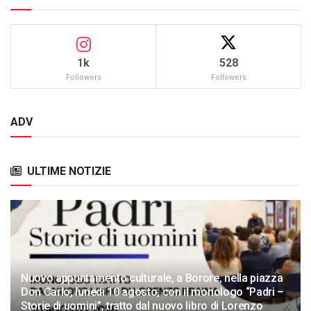
1k
528
Followers
Followers
ADV
ULTIME NOTIZIE
Nuovo appuntamento culturale, a Borore, nella piazza
Don Carlo, lunedì 10 agosto, con il monologo “Padri –
Storie di uomini”, tratto dal nuovo libro di Lorenzo