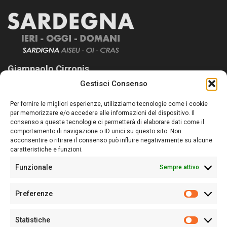
Giampaolo Cirronis
Gestisci Consenso
Sardegna Ieri-Oggi-Domani nasce per informare “liberamente” i
lettori su quanto accade in Sardegna, con un occhio rivolto al
Per fornire le migliori esperienze, utilizziamo tecnologie come i cookie
nostro passato e, soprattutto, al nostro futuro
per memorizzare e/o accedere alle informazioni del dispositivo. Il
consenso a queste tecnologie ci permetterà di elaborare dati come il
Follow Us
comportamento di navigazione o ID unici su questo sito. Non
acconsentire o ritirare il consenso può influire negativamente su alcune
caratteristiche e funzioni.
Funzionale
Sempre attivo
Editore:
Giampaolo Cirronis Ditta individuale
Preferenze
Sede:
Via Cristoforo Colombo 09013 Carbonia
Prefere
Direttore responsabile:
Giampaolo Cirronis
Partita IVA
02270380922
Statistiche
Statistic