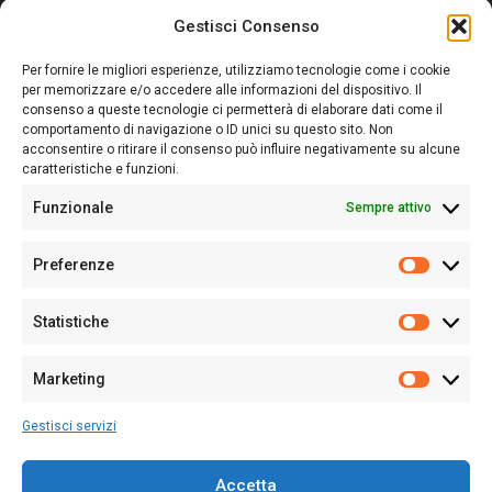
Gestisci Consenso
Sardegna Ieri-Oggi-Domani nasce per informare “liberamente” i
lettori su quanto accade in Sardegna, con un occhio rivolto al
Per fornire le migliori esperienze, utilizziamo tecnologie come i cookie
nostro passato e, soprattutto, al nostro futuro
per memorizzare e/o accedere alle informazioni del dispositivo. Il
consenso a queste tecnologie ci permetterà di elaborare dati come il
Follow Us
comportamento di navigazione o ID unici su questo sito. Non
acconsentire o ritirare il consenso può influire negativamente su alcune
caratteristiche e funzioni.
Funzionale
Sempre attivo
Editore:
Giampaolo Cirronis Ditta individuale
Preferenze
Sede:
Via Cristoforo Colombo 09013 Carbonia
Prefere
Direttore responsabile:
Giampaolo Cirronis
Partita IVA
02270380922
Statistiche
Statistic
N° di iscrizione al ROC:
9294
N° di iscrizione al Registro Stampa Tribunale di Cagliari:
N°
Marketing
128/2020 del 10/02/2020
Marketi
Tel.
+39 391 1265423
Gestisci servizi
Per la Pubblicità:
+39 328 6132020
Accetta