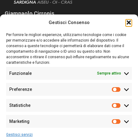
Giampaolo Cirronis
Gestisci Consenso
Sardegna Ieri-Oggi-Domani nasce per informare “liberamente” i
lettori su quanto accade in Sardegna, con un occhio rivolto al
Per fornire le migliori esperienze, utilizziamo tecnologie come i cookie
nostro passato e, soprattutto, al nostro futuro
per memorizzare e/o accedere alle informazioni del dispositivo. Il
consenso a queste tecnologie ci permetterà di elaborare dati come il
Follow Us
comportamento di navigazione o ID unici su questo sito. Non
acconsentire o ritirare il consenso può influire negativamente su alcune
caratteristiche e funzioni.
Funzionale
Sempre attivo
Editore:
Giampaolo Cirronis Ditta individuale
Preferenze
Sede:
Via Cristoforo Colombo 09013 Carbonia
Prefere
Direttore responsabile:
Giampaolo Cirronis
Partita IVA
02270380922
Statistiche
Statistic
N° di iscrizione al ROC:
9294
N° di iscrizione al Registro Stampa Tribunale di Cagliari:
N°
Marketing
128/2020 del 10/02/2020
Marketi
Tel.
+39 391 1265423
Gestisci servizi
Per la Pubblicità:
+39 328 6132020