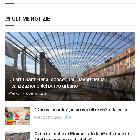
ULTIME NOTIZIE
Quartu Sant’Elena: consegnati i lavori per la
realizzazione del parco urbano
6 AGOSTO 2026
0
“Coros Includis”, in arrivo oltre 652mila euro
6 AGOSTO 2026
0
Ozieri: al colle di Monserrato la 6ª edizione di
“Notte di musica e di stelle”