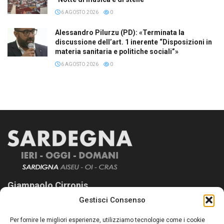
6 AGOSTO 2026
0
Alessandro Pilurzu (PD): «Terminata la
discussione dell’art. 1 inerente “Disposizioni in
materia sanitaria e politiche sociali”»
6 AGOSTO 2026
0
Giampaolo Cirronis
Gestisci Consenso
Sardegna Ieri-Oggi-Domani nasce per informare “liberamente” i
lettori su quanto accade in Sardegna, con un occhio rivolto al
Per fornire le migliori esperienze, utilizziamo tecnologie come i cookie