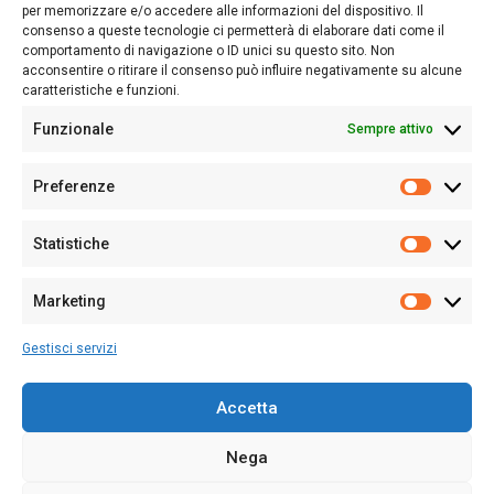
nostro passato e, soprattutto, al nostro futuro
per memorizzare e/o accedere alle informazioni del dispositivo. Il
consenso a queste tecnologie ci permetterà di elaborare dati come il
Follow Us
comportamento di navigazione o ID unici su questo sito. Non
acconsentire o ritirare il consenso può influire negativamente su alcune
caratteristiche e funzioni.
Funzionale
Sempre attivo
Editore:
Giampaolo Cirronis Ditta individuale
Preferenze
Sede:
Via Cristoforo Colombo 09013 Carbonia
Prefere
Direttore responsabile:
Giampaolo Cirronis
Partita IVA
02270380922
Statistiche
Statistic
N° di iscrizione al ROC:
9294
N° di iscrizione al Registro Stampa Tribunale di Cagliari:
N°
Marketing
128/2020 del 10/02/2020
Marketi
Tel.
+39 391 1265423
Gestisci servizi
Per la Pubblicità:
+39 328 6132020
Accetta
Nega
Cookie Policy
Privacy Policy
Contatti