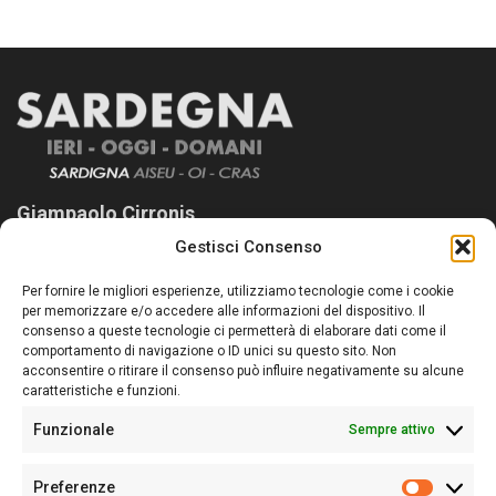
Giampaolo Cirronis
Gestisci Consenso
Sardegna Ieri-Oggi-Domani nasce per informare “liberamente” i
lettori su quanto accade in Sardegna, con un occhio rivolto al
Per fornire le migliori esperienze, utilizziamo tecnologie come i cookie
nostro passato e, soprattutto, al nostro futuro
per memorizzare e/o accedere alle informazioni del dispositivo. Il
consenso a queste tecnologie ci permetterà di elaborare dati come il
Follow Us
comportamento di navigazione o ID unici su questo sito. Non
acconsentire o ritirare il consenso può influire negativamente su alcune
caratteristiche e funzioni.
Funzionale
Sempre attivo
Editore:
Giampaolo Cirronis Ditta individuale
Preferenze
Sede:
Via Cristoforo Colombo 09013 Carbonia