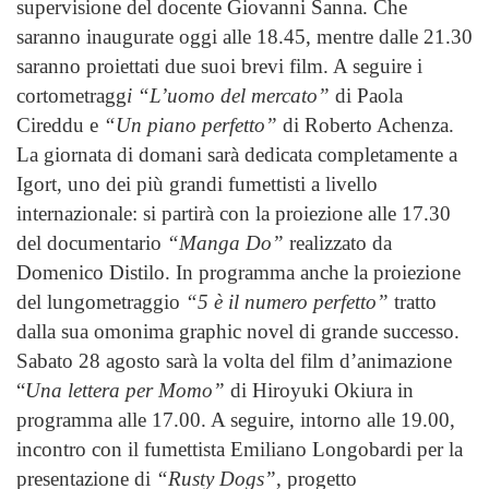
supervisione del docente Giovanni Sanna. Che
saranno inaugurate oggi alle 18.45, mentre dalle 21.30
saranno proiettati due suoi brevi film. A seguire i
cortometragg
i “L’uomo del mercato”
di Paola
Cireddu e
“Un piano perfetto”
di Roberto Achenza.
La giornata di domani sarà dedicata completamente a
Igort, uno dei più grandi fumettisti a livello
internazionale: si partirà con la proiezione alle 17.30
del documentario
“Manga Do”
realizzato da
Domenico Distilo. In programma anche la proiezione
del lungometraggio
“5 è il numero perfetto”
tratto
dalla sua omonima graphic novel di grande successo.
Sabato 28 agosto sarà la volta del film d’animazione
“
Una lettera per Momo”
di Hiroyuki Okiura in
programma alle 17.00. A seguire, intorno alle 19.00,
incontro con il fumettista Emiliano Longobardi per la
presentazione di
“Rusty Dogs”
, progetto