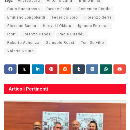
Tags:
Andrea Arru
Antonio Caria
Bruno Enna
Carlo Buccirosso
Davide Fadda
Domenico Distilo
Emiliano Longobardi
Federico Soro
Fiorenzo Serra
Giovanni Sanna
Hiroyuki Okiura
Ignacio Ferreras
Igort
Lorenzo Hendel
Paola Cireddu
Roberto Achenza
Samuele Rossi
Toni Servillo
Valeria Golino
Articoli
Pertinenti