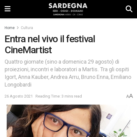
Home
Cultura
Entra nel vivo il festival
CineMartist
Quattro giornate (sino a domenica 29 agosto) di
proiezioni, incontri e laboratori a Martis. Tra gli ospiti
Igort, Anna Kauber, Andrea Arru, Bruno Enna, Emiliano
Longobardi
A
26 Agosto 2021
Reading Time: 3 mins read
A