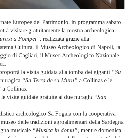
iornate Europee del Patrimonio, in programma sabato
trà visitare gratuitamente la mostra archeologica
raxi a Pompei”,
realizzata grazie alla
stema Cultura, il Museo Archeologico di Napoli, la
aggio di Cagliari, il Museo Archeologico Nazionale
ri.
roporrà la visita guidata alla tomba dei giganti
“Su
 nuragica
“Sa Terra de su Muru”
a Collinas e le
”
a Collinas.
 visite guidate gratuite ai due nuragh
i “San
alistico archeologico Sa Fogaia con la cooperativa
useo delle tradizioni agroalimentari della Sardegna
segna musicale
“Musica in domu”
, mentre domenica