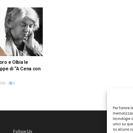
ro e Olbia le
ppe di “A Cena con
022
0
Per fornire 
memorizzare
tecnologie c
unici su que
su alcune ca
Follow Us
Ed