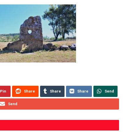
Pin
Share
Share
Share
Send
Send