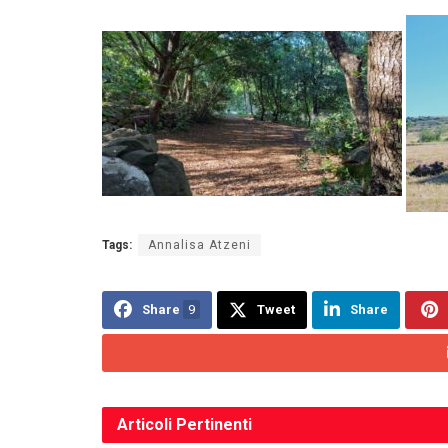
Tags:
Annalisa Atzeni
Share
9
Tweet
Share
Articoli
Pertinenti