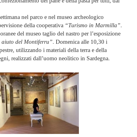
 confezionamento del pane e della pasta per tutti, dai
 settimana nel parco e nel museo archeologico
pervisione della cooperativa
“Turismo in Marmilla”
.
poranee del museo taglio del nastro per l’esposizione
 aiuto del Montiferru”
. Domenica alle 10,30 i
tre, utilizzando i materiali della terra e della
segni, realizzati dall’uomo neolitico in Sardegna.