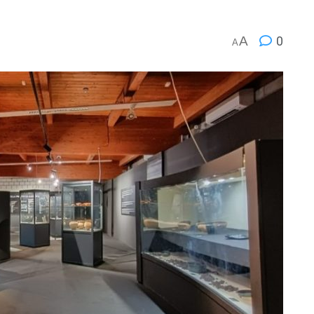
A
0
A