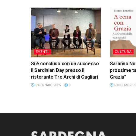
EVENTI
CULTURA
Si è concluso con un successo
Saranno Nuo
il Sardinian Day presso il
prossime ta
ristorante Tre Archi di Cagliari
Grazia”
5 GENNAIO 2025
0
5 DICEMBRE 2