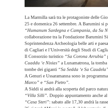
La Marmilla sarà tra le protagoniste delle G
25 e domenica 26 settembre. A Barumini si po
“Humanum Sardegna e Campania, da Su Nu
collaborazione tra la Fondazione Barumini Si
Soprintendenza Archeologia belle arti e paes
di Cagliari e l’Università degli Studi di Caglia
Il Consorzio turistico
“Sa Corona Arrubia”
p
Cuaddu ‘e Nixias”
a Lunamatrona, la tomba
tombe dei giganti
“Sa Sedda ‘e Sa Caudela
A Genuri e Ussaramanna sono in programma le
Marco”
e
“San Pietro”.
A Siddi si andrà alla scoperta del parco natur
“Villa Silli”.
Doppio appuntamento anche al m
“Casa Steri”
: sabato alle 17,30 andrà la ras