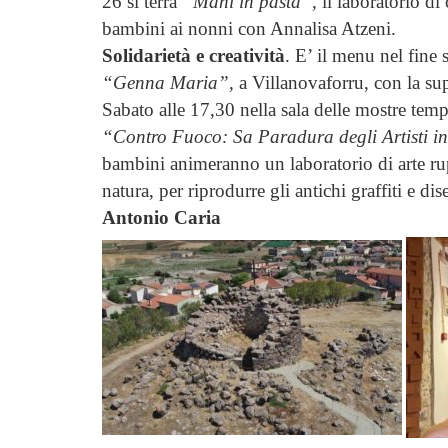
26 si terrà
“Mani in pasta”,
il laboratorio di
bambini ai nonni con Annalisa Atzeni.
Solidarietà e creatività
. E’ il menu nel fine
“Genna Maria”,
a Villanovaforru, con la su
Sabato alle 17,30 nella sala delle mostre tem
“Contro Fuoco: Sa Paradura degli Artisti in
bambini animeranno un laboratorio di arte rupes
natura, per riprodurre gli antichi graffiti e di
Antonio Caria