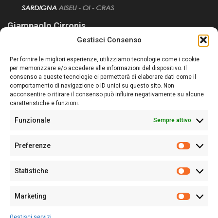
Giampaolo Cirronis
Gestisci Consenso
Sardegna Ieri-Oggi-Domani nasce per informare “liberamente” i
lettori su quanto accade in Sardegna, con un occhio rivolto al
Per fornire le migliori esperienze, utilizziamo tecnologie come i cookie
nostro passato e, soprattutto, al nostro futuro
per memorizzare e/o accedere alle informazioni del dispositivo. Il
consenso a queste tecnologie ci permetterà di elaborare dati come il
Follow Us
comportamento di navigazione o ID unici su questo sito. Non
acconsentire o ritirare il consenso può influire negativamente su alcune
caratteristiche e funzioni.
Funzionale
Sempre attivo
Editore:
Giampaolo Cirronis Ditta individuale
Preferenze
Sede:
Via Cristoforo Colombo 09013 Carbonia
Prefere
Direttore responsabile:
Giampaolo Cirronis
Partita IVA
02270380922
Statistiche
Statistic
N° di iscrizione al ROC:
9294
N° di iscrizione al Registro Stampa Tribunale di Cagliari:
N°
Marketing
128/2020 del 10/02/2020
Marketi
Tel.
+39 391 1265423
Gestisci servizi