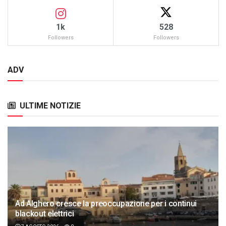
1k
528
Followers
Followers
ADV
ULTIME NOTIZIE
Ad Alghero cresce la preoccupazione per i continui
blackout elettrici