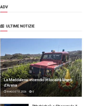
ADV
ULTIME NOTIZIE
La Maddalena: incendio in località Monti
d’Arena
8 AGOSTO 2026
0