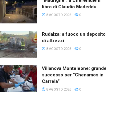
“Madrighe”: a Cheremule il
libro di Claudio Madeddu
8 AGOSTO 2026
0
Rudalza: a fuoco un deposito
di attrezzi
8 AGOSTO 2026
0
Villanova Monteleone: grande
successo per “Chenamos in
Carrela”
8 AGOSTO 2026
0