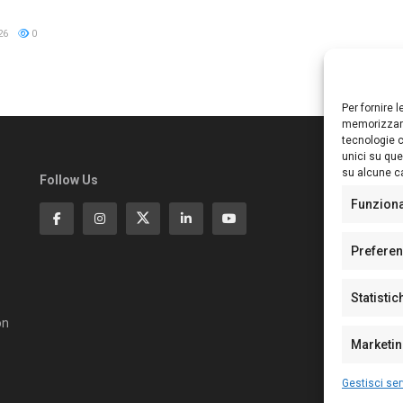
26
0
Per fornire 
memorizzare
tecnologie c
unici su que
su alcune ca
Follow Us
Ed
S
Funzion
Di
Pa
Prefere
N°
N°
Statistic
N°
Te
on
Pe
Marketi
Gestisci ser