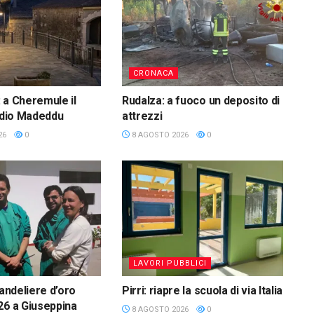
CRONACA
 a Cheremule il
Rudalza: a fuoco un deposito di
audio Madeddu
attrezzi
26
0
8 AGOSTO 2026
0
LAVORI PUBBLICI
Candeliere d’oro
Pirri: riapre la scuola di via Italia
26 a Giuseppina
8 AGOSTO 2026
0