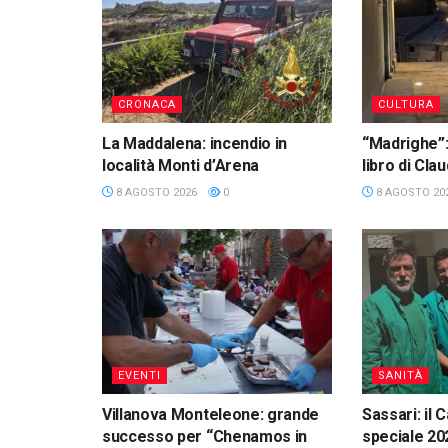
CRONACA
CULTURA
La Maddalena: incendio in
“Madrighe”:
località Monti d’Arena
libro di Cl
8 AGOSTO 2026
0
8 AGOSTO 20
EVENTI
SANITÀ
Villanova Monteleone: grande
Sassari: il 
successo per “Chenamos in
speciale 20