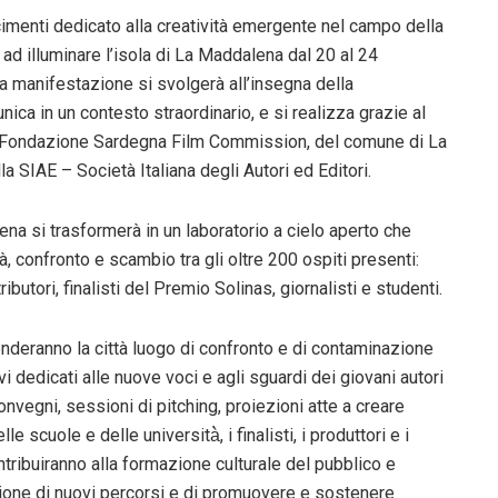
cimenti dedicato alla creatività emergente nel campo della
 ad illuminare l’isola di La Maddalena dal 20 al 24
a manifestazione si svolgerà all’insegna della
unica in un contesto straordinario, e si realizza grazie al
a Fondazione Sardegna Film Commission, del comune di La
la SIAE –
Società Italiana degli Autori ed Editori.
na si trasformerà in un laboratorio a cielo aperto che
à, confronto e scambio tra gli oltre 200 ospiti presenti:
ributori, finalisti del Premio Solinas, giornalisti e studenti.
enderanno la città luogo di confronto e di contaminazione
ivi dedicati alle nuove voci e agli sguardi dei giovani autori
nvegni, sessioni di pitching, proiezioni atte a creare
 scuole e delle università̀, i finalisti, i produttori e i
ontribuiranno alla formazione culturale del pubblico e
uzione di nuovi percorsi e di promuovere e sostenere