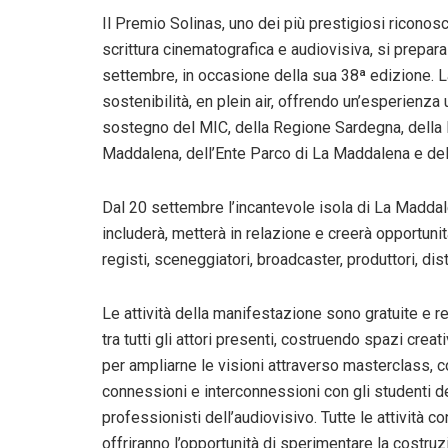
Il Premio Solinas, uno dei più prestigiosi riconos
scrittura cinematografica e audiovisiva, si prepara
settembre, in occasione della sua 38ª edizione. L
sostenibilità, en plein air, offrendo un’esperienza 
sostegno del MIC, della Regione Sardegna, dell
Maddalena, dell’Ente Parco di La Maddalena e
del
Dal 20 settembre l’incantevole isola di La Maddale
includerà, metterà in relazione e creerà opportunit
registi, sceneggiatori, broadcaster, produttori, dist
Le attività della manifestazione sono gratuite e r
tra tutti gli attori presenti, costruendo spazi creat
per ampliarne le visioni attraverso masterclass, co
connessioni e interconnessioni con gli studenti delle
professionisti dell’audiovisivo. Tutte le attività c
offriranno l’opportunità di sperimentare la costr