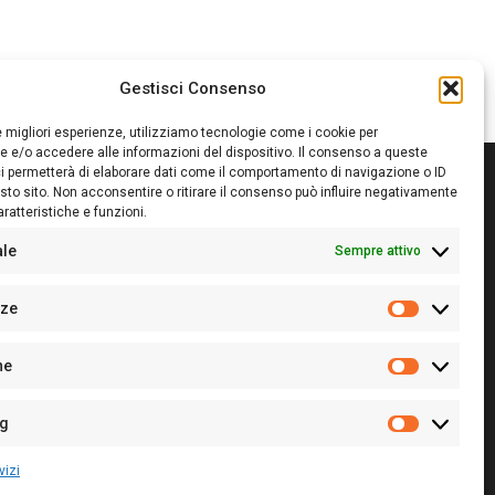
Gestisci Consenso
le migliori esperienze, utilizziamo tecnologie come i cookie per
 e/o accedere alle informazioni del dispositivo. Il consenso a queste
i permetterà di elaborare dati come il comportamento di navigazione o ID
sto sito. Non acconsentire o ritirare il consenso può influire negativamente
ratteristiche e funzioni.
itore:
Giampaolo Cirronis Ditta individuale
ede:
Via Cristoforo Colombo 09013 Carbonia
ale
Sempre attivo
rettore responsabile:
Giampaolo Cirronis
rtita IVA
02270380922
nze
 di iscrizione al ROC:
9294
Preferenz
 di iscrizione al Registro Stampa Tribunale di Cagliari:
he
 128/2020 del 10/02/2020
Statistiche
l.
+39 391 1265423
r la Pubblicità:
+39 328 6132020
ng
Marketing
vizi