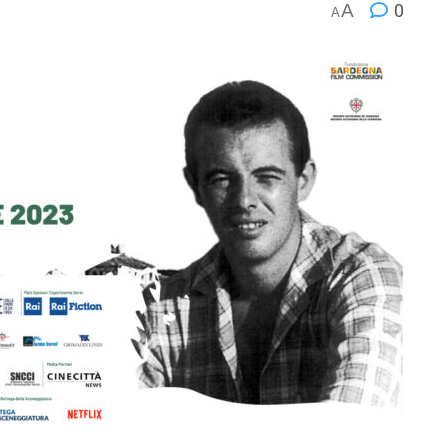
A
0
A