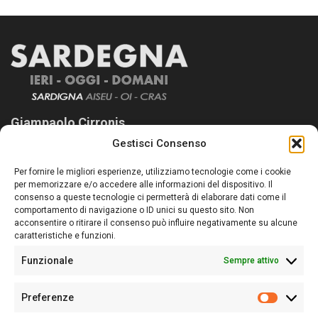
Giampaolo Cirronis
Gestisci Consenso
Sardegna Ieri-Oggi-Domani nasce per informare “liberamente” i
lettori su quanto accade in Sardegna, con un occhio rivolto al
Per fornire le migliori esperienze, utilizziamo tecnologie come i cookie
nostro passato e, soprattutto, al nostro futuro
per memorizzare e/o accedere alle informazioni del dispositivo. Il
consenso a queste tecnologie ci permetterà di elaborare dati come il
Follow Us
comportamento di navigazione o ID unici su questo sito. Non
acconsentire o ritirare il consenso può influire negativamente su alcune
caratteristiche e funzioni.
Funzionale
Sempre attivo
Editore:
Giampaolo Cirronis Ditta individuale
Preferenze
Sede:
Via Cristoforo Colombo 09013 Carbonia
Prefere
Direttore responsabile:
Giampaolo Cirronis