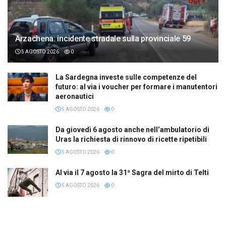
Arzachena: incidente stradale sulla provinciale 59
5 AGOSTO 2026
0
La Sardegna investe sulle competenze del
futuro: al via i voucher per formare i manutentori
aeronautici
5 AGOSTO 2026
0
Da giovedì 6 agosto anche nell’ambulatorio di
Uras la richiesta di rinnovo di ricette ripetibili
5 AGOSTO 2026
0
Al via il 7 agosto la 31ª Sagra del mirto di Telti
5 AGOSTO 2026
0