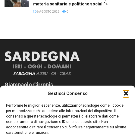
materia sanitaria e politiche sociali”»
6 AGOSTO 2026
0
Giampaolo Cirronis
Gestisci Consenso
Sardegna Ieri-Oggi-Domani nasce per informare “liberamente” i
lettori su quanto accade in Sardegna, con un occhio rivolto al
Per fornire le migliori esperienze, utilizziamo tecnologie come i cookie
nostro passato e, soprattutto, al nostro futuro
per memorizzare e/o accedere alle informazioni del dispositivo. Il
consenso a queste tecnologie ci permetterà di elaborare dati come il
Follow Us
comportamento di navigazione o ID unici su questo sito. Non
acconsentire o ritirare il consenso può influire negativamente su alcune
caratteristiche e funzioni.