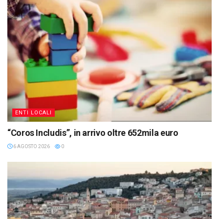
ENTI LOCALI
“Coros Includis”, in arrivo oltre 652mila euro
6 AGOSTO 2026
0