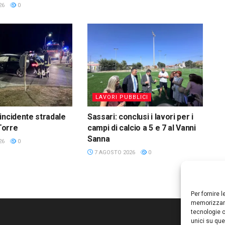
26
0
LAVORI PUBBLICI
incidente stradale
Sassari: conclusi i lavori per i
 Torre
campi di calcio a 5 e 7 al Vanni
Sanna
26
0
7 AGOSTO 2026
0
Per fornire 
memorizzare
tecnologie c
unici su que