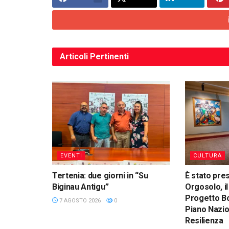
Articoli
Pertinenti
EVENTI
CULTURA
Tertenia: due giorni in “Su
È stato pre
Biginau Antigu”
Orgosolo, il
Progetto Bo
7 AGOSTO 2026
0
Piano Nazio
Resilienza