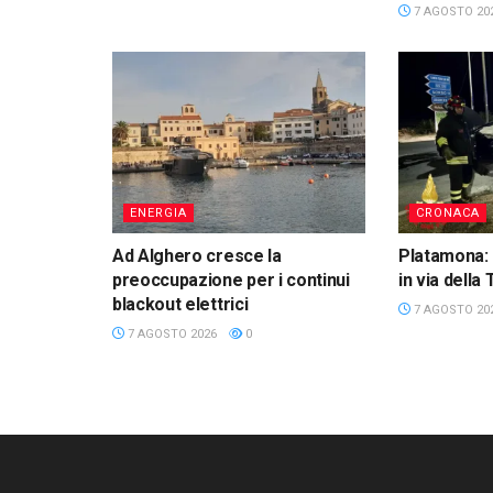
7 AGOSTO 20
ENERGIA
CRONACA
Ad Alghero cresce la
Platamona: 
preoccupazione per i continui
in via della
blackout elettrici
7 AGOSTO 20
7 AGOSTO 2026
0