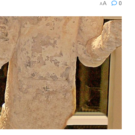
A
0
A