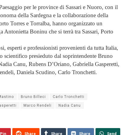
aesaggio per le province di Sassari e Nuoro, con il
tonoma della Sardegna e la collaborazione della
rto Torres e Torralba, hanno organizzato un
Antonietta Boninu che si terrà tra Sassari, Porto
, esperti e professionisti provenienti da tutta Italia,
to scientifico presieduto dal soprintendente Bruno
 Nadia Canu, Rubens D’Oriano, Gabriella Gasperetti,
ndeli, Daniela Scudino, Carlo Tronchetti.
 Mastino
Bruno Billeci
Carlo Tronchetti
asperetti
Marco Rendeli
Nadia Canu
Pin
Share
Share
Share
Send