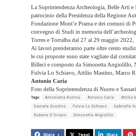
La Soprintendenza Archeologia, Belle Arti e P
patrocinio della Presidenza della Regione Au
Fondazione Mont’e Prama e dei comuni di Po
convegno di Studi in memoria dell’archeologa 
Torres e Torralba dal 27 al 29 maggio 2022,
Ai lavori prenderanno parte oltre cento studiosi
le cui proposte sono state vagliate dal comita
Billeci e composto da Simonetta Angiolillo,
Fulvia Lo Schiavo, Attilio Mastino, Marco Re
Antonio Caria
Foto della Soprintendenza di Nuoro e Sassari
Tags:
Antonietta Boninu
Antonio Caria
Attilio
Daniela Scudino
Fulvia Lo Schiavo
Gabriella G
Rubens D’Oriano
Simonetta Angiolillo
Share
4
Tweet
Share