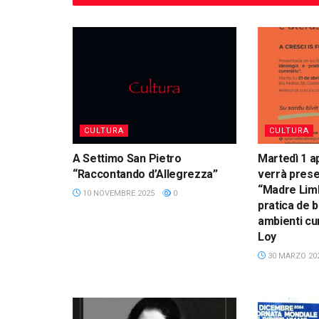
CULTURA
CULTURA
A Settimo San Pietro
Martedì 1 ap
“Raccontando d’Allegrezza”
verrà presen
“Madre Limb
10 NOVEMBRE 2025
0
pratica de b
ambienti cun
Loy
30 MARZO 20