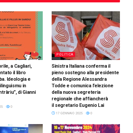
POLITICA
rile, a Cagliari,
Sinistra Italiana conferma il
tato il libro
pieno sostegno alla presidente
a. Ideologia e
della Regione Alessandra
ilinguismu in
Todde e comunica l’elezione
tràriu”, di Gianni
della nuova segreteria
regionale che affiancherà
il segretario Eugenio Lai
25
0
17 GENNAIO 2025
0