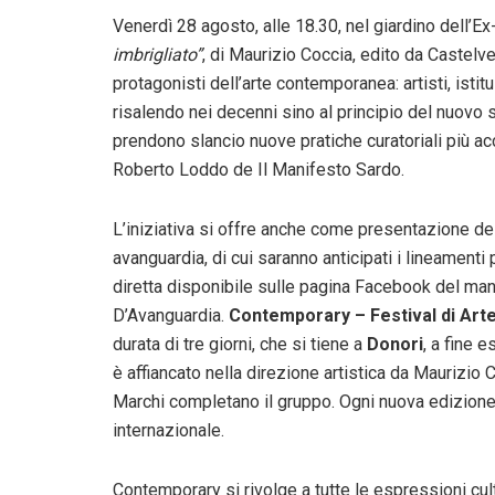
Venerdì 28 agosto, alle 18.30, nel giardino dell’Ex
imbrigliato”
, di Maurizio Coccia, edito da Castelvec
protagonisti dell’arte contemporanea: artisti, istitu
risalendo nei decenni sino al principio del nuovo 
prendono slancio nuove pratiche curatoriali più acc
Roberto Loddo de Il Manifesto Sardo.
L’iniziativa si offre anche come presentazione de
avanguardia, di cui saranno anticipati i lineamenti 
diretta disponibile sulle pagina Facebook del ma
D’Avanguardia.
Contemporary – Festival di Art
durata di tre giorni, che si tiene a
Donori
, a fine 
è affiancato nella direzione artistica da Maurizio 
Marchi completano il gruppo. Ogni nuova edizione
internazionale.
Contemporary si rivolge a tutte le espressioni cul