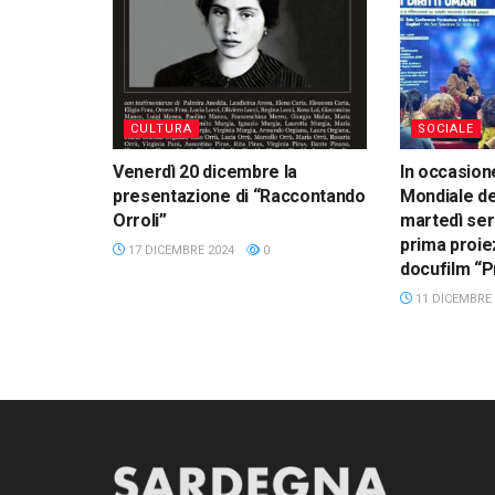
CULTURA
SOCIALE
Venerdì 20 dicembre la
In occasion
presentazione di “Raccontando
Mondiale dei
Orroli”
martedì sera
prima proie
17 DICEMBRE 2024
0
docufilm “
11 DICEMBRE 