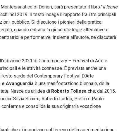
-Montegranatico di Donori, sarà presentato il libro “
Il leone
chi nel 2019. Il testo indaga il rapporto fra i tre principali
zioni, pubblico. Si discutono i pionieri della pratica
secolo, quando entrano in gioco strategie alternative e
entratrici e performative. Insieme all’autore, ne discuterà
ll’edizione 2021 di Contemporary – Festival di Arte e
principali e le attività connesse. È prevista anche una
nifesto sardo del Contemporary Festival D’Arte
e e Avanguardia
è una manifestazione biennale, della
estate. Nasce da un’idea di
Roberto Follesa
che, dal 2015,
Coccia. Silvia Schirru, Roberto Loddo, Pietro e Paolo
 conferma e consolida la sua originaria vocazione
turali che si incrociano sul terreno della sperimentazione,