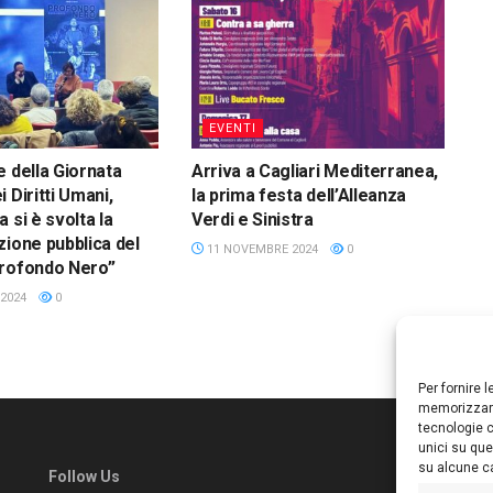
EVENTI
e della Giornata
Arriva a Cagliari Mediterranea,
 Diritti Umani,
la prima festa dell’Alleanza
 si è svolta la
Verdi e Sinistra
zione pubblica del
11 NOVEMBRE 2024
0
Profondo Nero”
2024
0
Per fornire 
memorizzare
tecnologie c
unici su que
su alcune ca
Follow Us
Ed