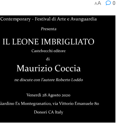
A
0
A