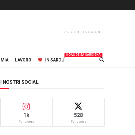
ADVERTISEMENT
NOAS DE SA SARDIGNA
OMIA
LAVORO
IN SARDU
I NOSTRI SOCIAL
1k
528
Followers
Followers